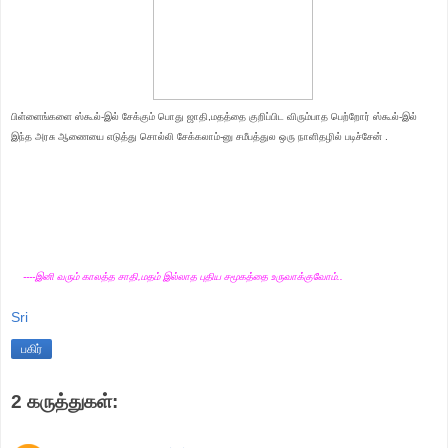
பிள்ளைங்களை ஸ்கூல்-இல் சேக்கும் பொது ஜாதி,மதத்தை குறிப்பிட விரும்பாத பெற்றோர் ஸ்கூல்-இல்
இந்த அரசு ஆணையை எடுத்து சொல்லி சேக்கலாம்-னு சமீபத்துல ஒரு நாளிதழில் படிச்சேன் .
----இனி வரும் காலத்த சாதி,மதம் இல்லாத புதிய சமூகத்தை உருவாக்குவோம்..
Sri
பகிர்
2 கருத்துகள்: