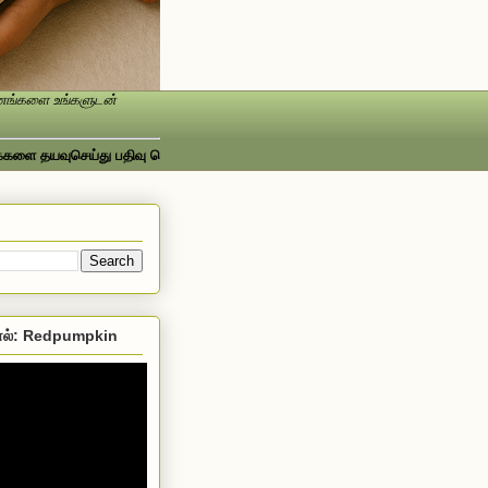
ண்ணங்களை உங்களுடன்
யவுசெய்து பதிவு செய்யவும்...ஃபேஸ்புக்கில் பார்க்க http://www.facebook.com/
ல்: Redpumpkin