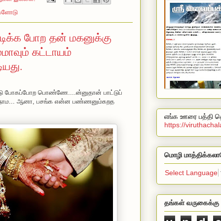
்களோடு
டிக்க போற தன் மகனுக்கு
ாவும் கட்டாயம்
யது.
ீடு போகப்போற பொண்ணே....ன்னுதான் பாட்டுப்
ம் நாம... ஆனா, பசங்க என்ன பண்ணனும்கறத
எங்க ஊரை பத்தி தெ
https://viruthach
மொழி மாத்திக்கலா
Select Language
தங்கள் வருகைக்கு 