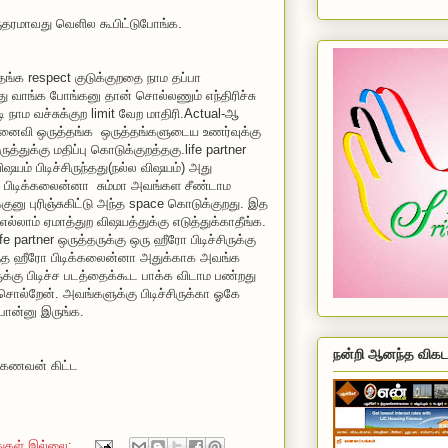
ருதரமாவது வெளில கூபிட்டுபோங்க.
தங்க respect குடுக்குறதை நாம தப்பா
வது வாங்க போங்கனு தான் சொல்லணும் எந்திரிச்சு
ி நாம வச்சுக்குற limit வேற மாதிரி.Actual-ஆ
ைவி ஒருத்தங்க ஒருத்தங்களுடைய உணர்வுக்கு
ருத்துக்கு மதிப்பு கொடுக்குறத்தகு.life partner
ஷயம் பிடிச்சிருந்தது(நல்ல விஷயம்) அது
 பிடிக்கலைன்னா சும்மா அவங்கள சீண்டாம
க்குனு புரிஞ்சுகிட்டு அந்த space கொடுக்குறது. இத
்லாம் ஏமாத்துற விஷயத்துக்கு எடுத்துக்காதீங்க.
e partner ஒருத்தருக்கு ஒரு ஹீரோ பிடிச்சிருக்கு
்த ஹீரோ பிடிக்கலைன்னா அதுக்காக அவங்க
ுக்கு பிடிச்ச படத்தைக்கூட பாக்க விடாம பண்றது
சொல்றேன். அவங்களுக்கு பிடிச்சிருக்கா ஓகே
போன்னு இருங்க.
நன்றி ஆனந்த விகட
 கணவன் கிட்ட
துகள் இல்லை: