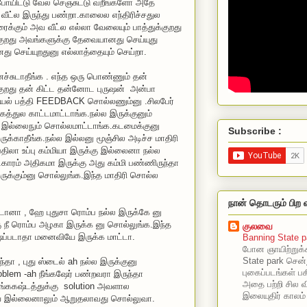
போயிட்டு வேல செஞ்சுட்டு வறீங்களோ அதே
ட்ல இருந்து பண்றா.காலைல எந்திரிச்சதுல
ைக்கும் அவ வீட்ல எல்லா வேலையும் பாத்துக்குறது
குறது அவங்களுக்கு தேவையானது செய்யுது
செய்யுறதுனு எல்லாத்தையும் செய்றா.
்சுடாதீங்க . எந்த ஒரு பொண்ணும் தன்
குறது தன் கிட்ட தன்னோட புருஷன் அன்பா
யல் பத்தி FEEDBACK சொல்லணும்னு .சிலபேர்
முகத்துல காட்டமாட்டாங்க.நல்ல இருக்குனும்
 இல்லைநும் சொல்லமாட்டாங்க.கடமைக்குனு
Subscribe :
இருக்காதீங்க.நல்ல இல்லனு மூஞ்சில அடிச்ச மாதிரி
திலா உப்பு கம்மியா இருக்கு இல்லைனா நல்ல
.காரம் அதிகமா இருக்கு அது கம்மி பண்ணிருந்தா
இருக்கும்னு சொல்லுங்க.இந்த மாதிரி சொல்ல
நான் தொடரும் பிற 
்டானா , ஹே புதுசா ரொம்ப நல்ல இருக்கே னு
 நீ ரொம்ப அழகா இருக்க னு சொல்லுங்க.இந்த
குலவை
ப்படாதா மனைவியே இருக்க மாட்டா.
Banning State p
போன ஞாயிற்றுக்
State park சென்
தா , புது ஸ்டைல் ah நல்ல இருக்குனு
புகைப்படங்கள் பகி
blem -ah நீங்கஷேர் பண்றவரா இருந்தா
அதை பற்றி சில வ
உங்ககஷ்டத்துக்கு solution அவளால
இலையுதிர் காலம்
ியே இல்லைனாலும் ஆறுதலாவது சொல்லுவா.