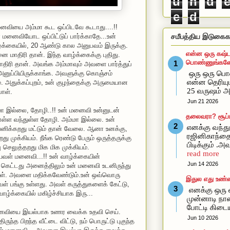
u
n
d
e
d
னைவியை அம்மா கூட ஒப்பிடவே கூடாது....!!
 மனைவியோட ஒப்பிட்டுப் பார்க்காதே...உன்
சமீபத்திய இடுகைக
ாழ்க்கையில், 20 ஆண்டு கால அனுபவம் இருக்கு.
என்ன ஒரு கஷ்ட
மாதிரி தான். இந்த வாழ்க்கைக்கு புதிது.
பொண்ணுங்களோ
திரி தான். அவங்க அம்மாவும் அவளை பார்த்துப்
 அனுப்பியிருக்காங்க. அவளுக்கு கொஞ்சம்
ஒரு ஒரு ப
என்ன தெரிய
 அதுக்கப்புறம், உன் குழந்தைக்கு அருமையான
25 வருஷம் அ
ாள்.
Jun 21 2026
ா இல்லை, தோழி..!! உன் மனைவி உன்னுடன்
தலைவரா? சூப்ப
ொள்ள வந்துள்ள தோழி. அம்மா இல்லை. உன்
எனக்கு வந்து 
னிக்கறது மட்டும் தான் வேலை. ஆனா உனக்கு,
ரஜினிகாந்த
 முக்கியம். நீங்க ரெண்டு பேரும் ஒருத்தருக்கு
பிடிக்கும் .
ு செலுத்தறது மிக மிக முக்கியம்.
read more
யவள் மனைவி...!! உன் வாழ்க்கையின்
Jun 14 2026
து கெட்டது அனைத்திலும் உன் மனைவி உடனிருந்து
ள். அவளை மதிக்கவேண்டும்.உன் ஒவ்வொரு
இதுல எது உண்
வள் பங்கு உள்ளது. அவள் கருத்துகளைக் கேட்டு,
எனக்கு ஒரு வ
ாழ்க்கையில் மகிழ்ச்சியாக இரு...
முன்னாடி நான
போட்டி கிடை
 மனைவியை இயல்பாக உணர வைக்க உதவி செய்.
Jun 10 2026
்திருந்த பிறந்த வீட்டை விட்டு, நம் பொருட்டு புகுந்த