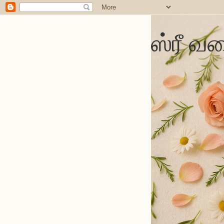
ஸ்ரீ வல