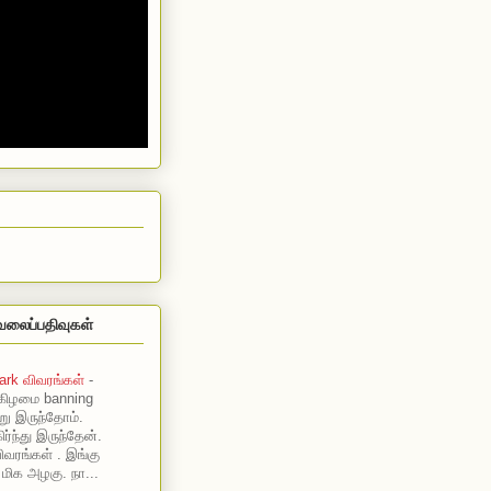
வலைப்பதிவுகள்
ark விவரங்கள்
-
கிழமை banning
று இருந்தோம்.
ர்ந்து இருந்தேன்.
ிவரங்கள் . இங்கு
 மிக அழகு. நா...