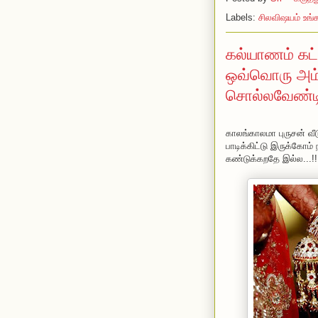
Labels:
சிலவிஷயம் உங
கல்யாணம் கட்
ஒவ்வொரு அம்ம
சொல்லவேண்டி
காலங்காலமா புருசன் வ
பாடிக்கிட்டு இருக்கோ
கண்டுக்கறதே இல்ல...!!