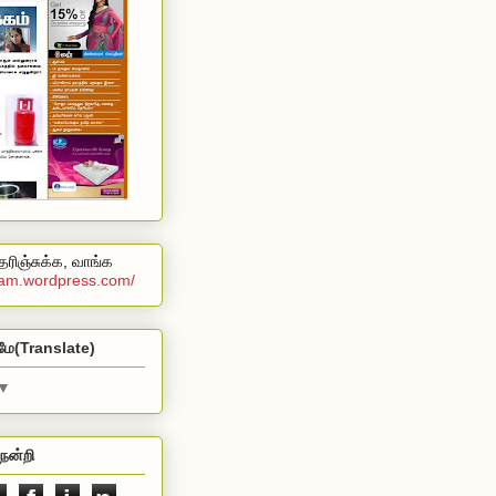
ரிஞ்சுக்க, வாங்க
alam.wordpress.com/
மே(Translate)
▼
நன்றி