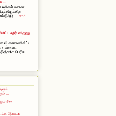
 ...
 மக்கள் மனசுல
ிடித்திருக்கிற
எம்ஜிஆர்
... read
ட்ட எதிர்பாக்குறது
ைவி கணவன்கிட்ட
றது என்னவா
ரிஞ்சுக்க பெரிய
...
களும்
ம் ...
ும் சில
 பாக்க ஆர்வமா