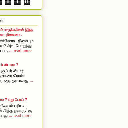
e
f
i
n
ள்
ம் பாருங்களேன் இந்த
ட நிலைமை .
ொண்ணோட நிலையும்
ுமா? அவ பொறந்து
ப்பா,
... read more
ர் ஸ்டாரா ?
சூப்பர் ஸ்டார்
ை சாரை ரொம்ப
அவர ஒரு தரமாவது
...
மை ? எது பொய் ?
ிஷயம் புரியல .
் அந்த நடிகருக்கு
யாது
... read more