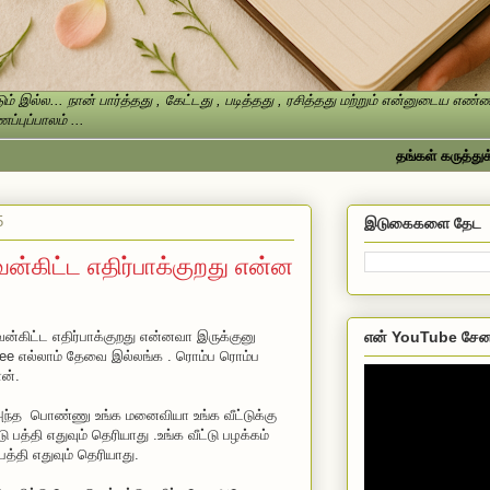
ம் இல்ல... நான் பார்த்தது , கேட்டது , படித்தது , ரசித்தது மற்றும் என்னுடைய எ
்புப்பாலம் ...
தங்கள் கருத்துக்களை த
5
இடுகைகளை தேட
கிட்ட எதிர்பாக்குறது என்ன
என் YouTube சேன
ிட்ட எதிர்பாக்குறது என்னவா இருக்குனு
gree எல்லாம் தேவை இல்லங்க . ரொம்ப ரொம்ப
ன்.
ந்த பொண்ணு உங்க மனைவியா உங்க வீட்டுக்கு
 பத்தி எதுவும் தெரியாது .உங்க வீட்டு பழக்கம்
பத்தி எதுவும் தெரியாது.