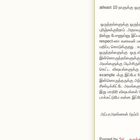
atleast 10 நாளுக்கு ஒ
ஒருத்தங்களுக்கு ஒருத்
புரிஞ்சுக்குறோம் .அதா
நின்னு பேசணும்னு இப்பட
respect-னா கணவன் மன
மதிப்பு கொடுக்குறது . க
ஒருத்தங்களுக்கு ஒரு வி
இன்னொருத்தங்களுக்கு
அவங்களுக்கு பிடிச்சிரு
கெட்ட விஷயங்களுக்கு எல
example -க்கு இப்போ lif
இன்னொருத்தருக்கு அந
சீண்டிக்கிட்டே அவங்கள
இது மாதிரி விஷயங்கள் 
பாக்கட்டுமே என்ன இப்
அப்பாஅண்ணன் /தம்பி
Posted by
Sri
கருத்