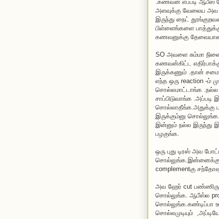
.கணவன் எப்படி ஆபீஸ் 
அளவுக்கு வேலைய அவ வீ
இருந்து நைட் தூங்குறவர
பிள்ளைங்களை பாத்துக்
கணவனுக்கு தேவையானது 
SO அவளை சும்மா நினைச
கணவன்கிட்ட எதிர்பாக்
இருக்கணும் .தான் சமை
எந்த ஒரு reaction -ம் 
சொல்லமாட்டாங்க .நல்ல
சாப்பிடுவாங்க .அப்படி 
சொல்லாதீங்க.அதுக்கு ப
இருக்கும்னு சொல்லுங்க
இன்னும் நல்ல இருந்து 
பழகுங்க.
ஒரு புது டிரஸ் அவ போட
சொல்லுங்க.இன்னைக்கு
complementகு சந்தோஷ
அவ ஹேர் cut பண்ணிருந்
சொல்லுங்க. ஆபீஸ்ல pro
சொல்லுங்க.கண்டிப்பா 
சொல்லமுடியும் ,அப்ட