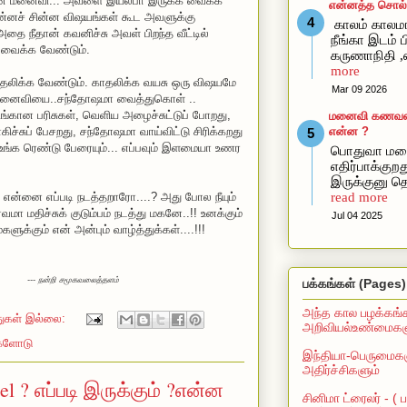
ல் உன் மனைவி... அவளை இயல்பா இருக்க வைக்க
என்னத்த சொல்ல
ின்னச் சின்ன விஷயங்கள் கூட அவளுக்கு
காலம் காலமா
தை நீதான் கவனிச்சு அவள் பிறந்த வீட்டில்
நீங்கா இடம் ப
வைக்க வேண்டும்.
கருணாநிதி ,
more
ாதலிக்க வேண்டும். காதலிக்க வயசு ஒரு விஷயமே
Mar 09 2026
ன் மனைவியை..சந்தோஷமா வைத்துகொள் ..
ிங்கான பரிசுகள், வெளிய அழைச்சுட்டுப் போறது,
மனைவி கணவன்கி
ிச்சுப் பேசறது, சந்தோஷமா வாய்விட்டு சிரிக்கறது
என்ன ?
உங்க ரெண்டு பேரையும்... எப்பவும் இளமையா உணர
பொதுவா மன
எதிர்பாக்கு
இருக்குனு தெ
ா என்னை எப்படி நடத்தறாரோ....? அது போல நீயும்
read more
மதிச்சுக் குடும்பம் நடத்து மகனே..!! உனக்கும்
Jul 04 2025
களுக்கும் என் அன்பும் வாழ்த்துக்கள்....!!!
--- நன்றி சமூகவலைத்தளம்
பக்கங்கள் (Pages)
அந்த கால பழக்கங்
துகள் இல்லை:
அறிவியல்உண்மைகளு
்களோடு
இந்தியா-பெருமைகள
அதிர்ச்சிகளும்
 ? எப்படி இருக்கும் ?என்ன
சினிமா ட்ரைலர் - (