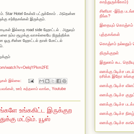
காத்துருக்கோம்)
சினிமா -இந்த படங்க
ோம். Star Hotel கேள்வி பட்ருக்கோம் . அதென்ன
நீங்க?
க்கு சந்தேகங்கள் இருக்கும்.
இதையும் கொஞ்சம் த
மாடிகள் இல்லாத road side ஹோட்டல் . அதுவும்
புத்தகங்கள்
களை நம்ம ரூமுக்கு வாசல்லையே நிறுத்திக்க
 ஒரு சின்ன ஹோட்டல் தான் மோட்டல்
கொஞ்சம் நல்லதும்
்.
திருக்குறள்
க்கும்
இதுலாம் கூட தெரியு
.com/watch?v=OelqYPkm2FE
எனக்கு பிடிச்ச பாடல
ரசிக்க இதோ உங்களுக
துகள் இல்லை:
எனக்கு பிடிச்ச விளம
பவங்கள்
,
ஊர் சுத்தலாம் வாங்க
,
Youtube
எனக்கு பிடிச்ச குறு
எனக்கு பிடிச்ச படக்
ங்களே உங்ககிட்ட இருக்குற
எனக்கு பிடிச்ச நிகழ
க்கு மட்டும். யூஸ்
எனக்கு பிடிச்ச காம