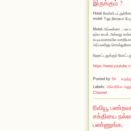
இருக்கும் ?
Hotel கேள்வி பட்ருக்க
motel ?-னு நிறையா பேரு
Motel அப்டீன்னா , பல 
நம்ம பைக் அல்லது கார்
கூடியவகையில வசதியான
அப்படீன்னு சொல்லுவோம
ஹோட்டலுக்கும் மோட்டலு
https://www.youtube
Posted by
Sri
கருத்
Labels:
அமெரிக்க அனு
Channel
ரிவியூ பண்றவ
சக்தியை நல்லது
பண்ணுங்க.