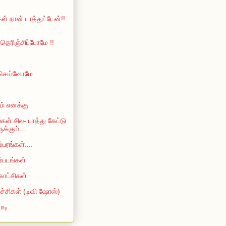
ள் நான் பாத்துட்டேன்!!
ெரிஞ்சிப்போமே !!
 செய்வோமே
ம் எனக்கு
்கள் சில- பாத்து கேட்டு
்கும்...
்பரங்கள்....
ம்படங்கள்
காட்சிகள்
்ச்சிகள் (டிவி ஷோஸ்)
ெடி