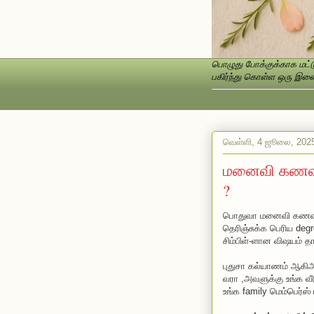
பொழுது போக்குக்காக மட்டு
பகிர்ந்து கொள்ள ஒரு இணைப
வெள்ளி, 4 ஜூலை, 202
மனைவி கணவன்
?
பொதுவா மனைவி கணவன்க
தெரிஞ்சுக்க பெரிய de
சிம்பிள்-ளான விஷயம் தா
புதுசா கல்யாணம் ஆகிஅ
வரா ,அவளுக்கு உங்க வீடு
உங்க family மெம்பெர்ஸ் 