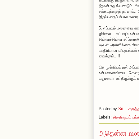
வீட்டுக்கு வந்துள்ளா
நீதான் உத வேண்டும். ச
சங்கடத்தைத் தரலாம்.. அ
இருப்பதைப் போல உணர 
5. எப்பவும் மனைவிய க
இல்லை .. எப்பவும் உ
சின்னச்சின்ன சர்ப்ரைஸ
அவள் டிரஸ்ஸிங்கை சிலாக
மாதிரியான விஷயங்கள் 
வைக்கும்...!!
மிக முக்கியம் உன் அப்ப
உன் மனைவியை...கௌரவமா 
மருமகளா வந்திருக்கும் ம
Posted by
Sri
கருத்
Labels:
சிலவிஷயம் உங
அதென்ன motel