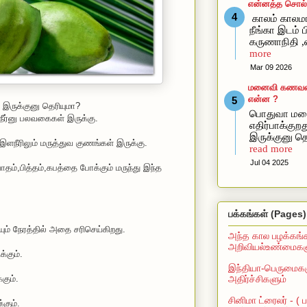
என்னத்த சொல்ல
காலம் காலமா
நீங்கா இடம் ப
கருணாநிதி ,
more
Mar 09 2026
மனைவி கணவன்கி
என்ன ?
ருக்குனு தெரியுமா?
பொதுவா மன
நீர்னு பலவகைகள் இருக்கு.
எதிர்பாக்கு
இருக்குனு தெ
ரிலும் மருத்துவ குணங்கள் இருக்கு.
read more
Jul 04 2025
ம்,பித்தம்,கபத்தை போக்கும் மருந்து இந்த
பக்கங்கள் (Pages)
றையும் நேரத்தில் அதை சரிசெய்கிறது.
அந்த கால பழக்கங்
அறிவியல்உண்மைகளு
்கும்.
இந்தியா-பெருமைகள
அதிர்ச்சிகளும்
்கும்.
சினிமா ட்ரைலர் - (
கும்.