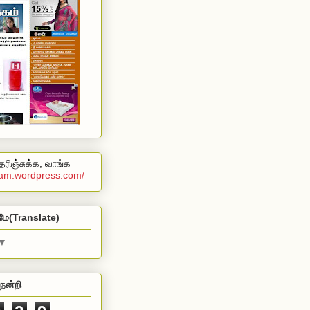
ரிஞ்சுக்க, வாங்க
alam.wordpress.com/
மே(Translate)
▼
நன்றி