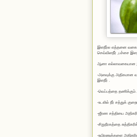
இளநீர்ல எத்தனை வகை இ
செவ்விளநீர் ,பச்சை இள
ஆனா எல்லாவகையான இளநீ
-அளவுக்கு அதிகமான வாத
இளநீர் .
-வெப்பத்தை தணிக்கும்.
-உடலில் நீர் சத்துக் கு
-ஜீரண சத்தியை அதிகரிக
-சிறுநீரகத்தை சுத்திகரிக
-உயிரணுக்களை அதிகரிக்