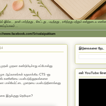
ம் இல்ல... நான் பார்த்தது , கேட்டது , படித்தது , ரசித்தது மற்றும் என்னுடைய எ
்புப்பாலம் ...
www.facebook.com/Srivalaipakkam
14
இடுகைகளை தேட
முதன் முதலா கண்டுபிடிச்சது எப்போன்னு
என் YouTube சேன
ழக ஆய்வாளர்கள் உருவாக்கிய CTS -னு
ரிங் கணினியை பயன்படுத்துறவங்களை
ுதலா பாஸ்வேர்ட்டை முறையை பயன்படுதினாங்கனு
கை இருக்குனு தெரியுமா?