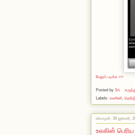
மேலும் படிக்க >>
Posted by
Sri
கருத்
Labels:
கணினி
,
தெரிஞ
வியாழன், 30 ஜனவரி, 2
உலகின் பெரிய க