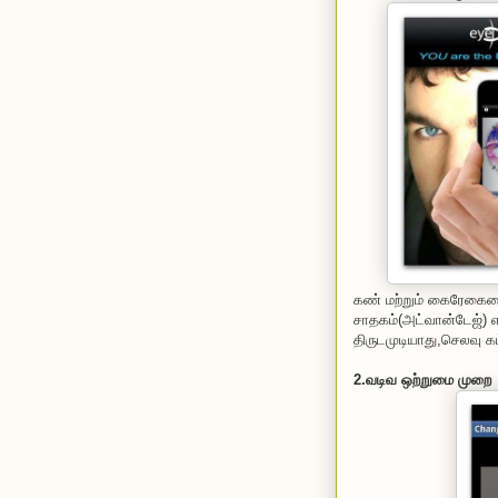
கண் மற்றும் கைரேகை
சாதகம்(அட்வான்டேஜ்) எ
திருடமுடியாது,செலவு கம
2.வடிவ ஒற்றுமை முறை