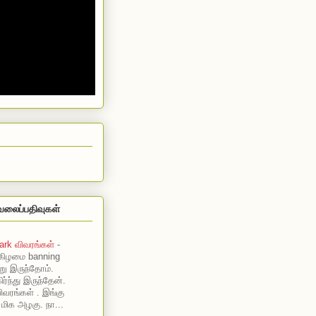
வலைப்பதிவுகள்
ark விவரங்கள்
-
கிழமை banning
று இருந்தோம்.
ர்ந்து இருந்தேன்.
ிவரங்கள் . இங்கு
 மிக அழகு. நா...