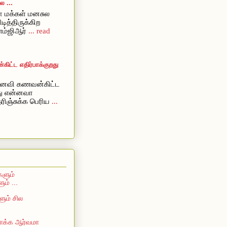
 ...
 மக்கள் மனசுல
ிடித்திருக்கிற
எம்ஜிஆர்
... read
ட்ட எதிர்பாக்குறது
ைவி கணவன்கிட்ட
றது என்னவா
ரிஞ்சுக்க பெரிய
...
களும்
ம் ...
ும் சில
 பாக்க ஆர்வமா