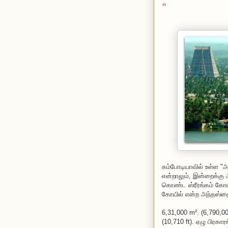
"
கம்போடியாவில் உள்ள "
என்றாலும், இன்றைக்கு 
கொண்ட ஸ்ரீரங்கம் கோய
கோயில் என்ற அந்தஸ்தை
6,31,000 m². (6,790,00
(10,710 ft). ஏழு பிர