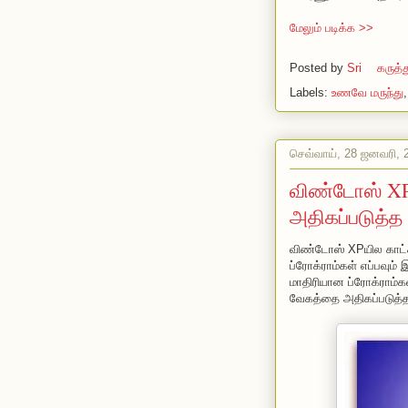
மேலும் படிக்க >>
Posted by
Sri
கருத்
Labels:
உணவே மருந்து
செவ்வாய், 28 ஜனவரி, 
விண்டோஸ் XP
அதிகப்படுத்த
விண்டோஸ் XPயில காட்ச
ப்ரோக்ராம்கள் எப்பவும் 
மாதிரியான ப்ரோக்ராம்
வேகத்தை அதிகப்படுத்த ம