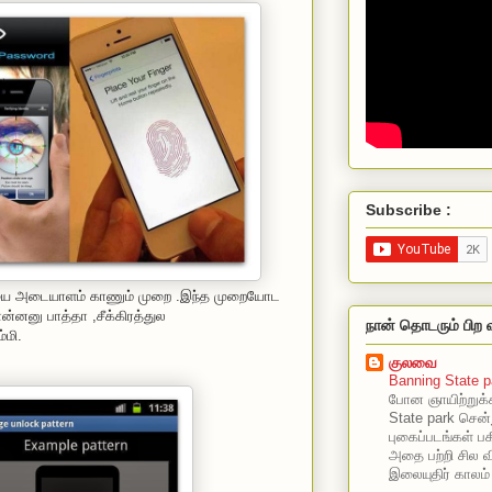
Subscribe :
யை அடையாளம் காணும் முறை .இந்த முறையோட
ன்னனு பாத்தா ,சீக்கிரத்துல
நான் தொடரும் பிற 
்மி.
குலவை
Banning State p
போன ஞாயிற்றுக்
State park சென்
புகைப்படங்கள் பகி
அதை பற்றி சில வ
இலையுதிர் காலம்