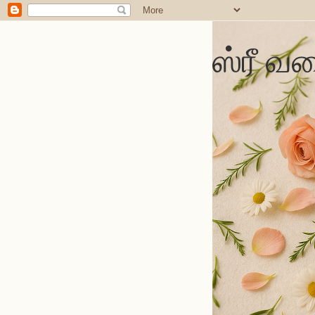
ஸ்ரீ வல