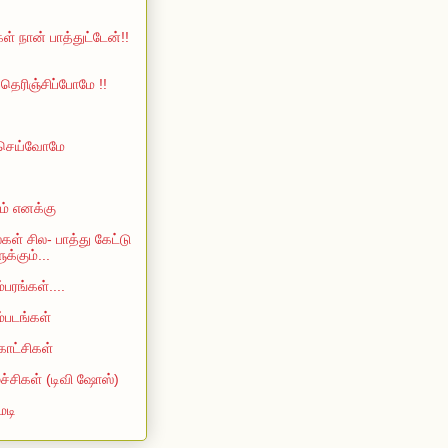
ள் நான் பாத்துட்டேன்!!
ெரிஞ்சிப்போமே !!
 செய்வோமே
ம் எனக்கு
்கள் சில- பாத்து கேட்டு
்கும்...
்பரங்கள்....
ம்படங்கள்
காட்சிகள்
்ச்சிகள் (டிவி ஷோஸ்)
ெடி