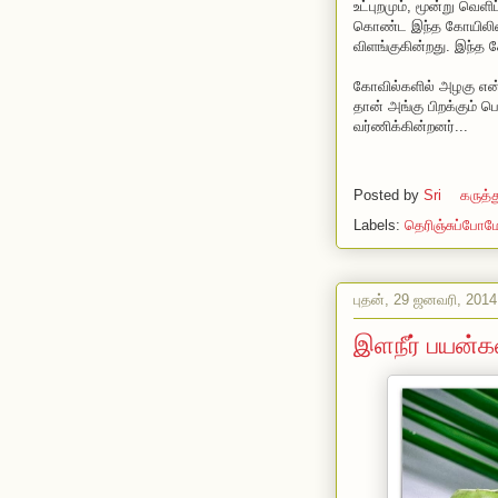
உட்புறமும், மூன்று வெள
கொண்ட இந்த கோயிலின்
விளங்குகின்றது. இந்த 
கோவில்களில் அழகு என்
தான் அங்கு பிறக்கும்
வர்ணிக்கின்றனர்...
Posted by
Sri
கருத்
Labels:
தெரிஞ்சுப்போம
புதன், 29 ஜனவரி, 2014
இளநீர் பயன்க