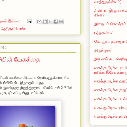
காத்துருக்கோம்)
சினிமா -இந்த படங்க
நீங்க?
துகள் இல்லை:
இதையும் கொஞ்சம் த
,
தெரிஞ்சுப்போமே
புத்தகங்கள்
கொஞ்சம் நல்லதும்
2014
திருக்குறள்
யின் வேகத்தை
இதுலாம் கூட தெரியு
எனக்கு பிடிச்ச பாடல
ரசிக்க இதோ உங்களுக
ிகள் ,படங்கள் அழகாக தெரியருதுக்காக சில
எனக்கு பிடிச்ச விளம
இயங்கிகிட்டே இருக்கும் .அந்த
கள் இயங்குறத நிறுத்துறதால விண்டோஸ் XPயின்
எனக்கு பிடிச்ச குறு
ுடியும்.எப்படின்னு பாப்போம்..
எனக்கு பிடிச்ச படக்
எனக்கு பிடிச்ச நிகழ
எனக்கு பிடிச்ச காம