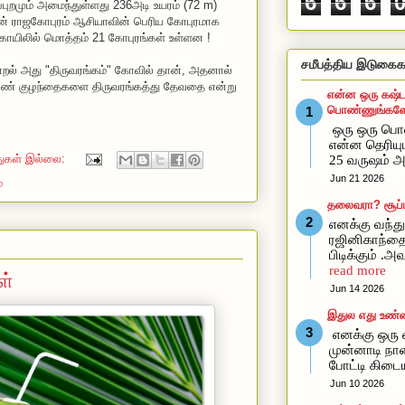
6
6
6
ிப்புறமும் அமைந்துள்ளது 236அடி உயரம் (72 m)
 ராஜகோபுரம் ஆசியாவின் பெரிய கோபுரமாக
கோயிலில் மொத்தம் 21 கோபுரங்கள் உள்ளன !
சமீபத்திய இடுகைக
றல் அது "திருவரங்கம்" கோவில் தான், அதனால்
 பெண் குழந்தைகளை திருவரங்கத்து தேவதை என்று
என்ன ஒரு கஷ்ட
பொண்ணுங்களோ
ஒரு ஒரு ப
என்ன தெரிய
துகள் இல்லை:
25 வருஷம் அ
Jun 21 2026
ே
தலைவரா? சூப்ப
எனக்கு வந்து 
ரஜினிகாந்த
பிடிக்கும் .
read more
ள்
Jun 14 2026
இதுல எது உண்
எனக்கு ஒரு வ
முன்னாடி நான
போட்டி கிடை
Jun 10 2026