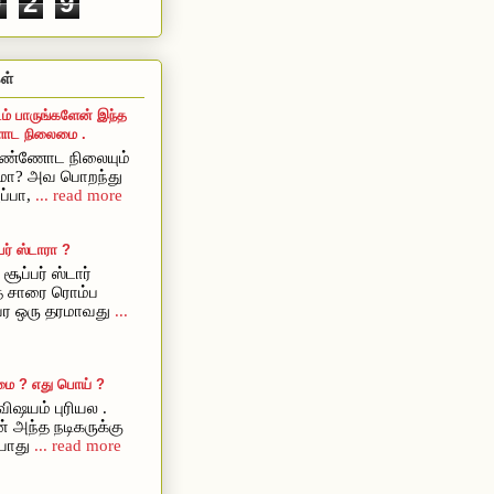
0
2
9
ள்
ம் பாருங்களேன் இந்த
ட நிலைமை .
ொண்ணோட நிலையும்
ுமா? அவ பொறந்து
ப்பா,
... read more
ர் ஸ்டாரா ?
சூப்பர் ஸ்டார்
ை சாரை ரொம்ப
அவர ஒரு தரமாவது
...
மை ? எது பொய் ?
ிஷயம் புரியல .
் அந்த நடிகருக்கு
யாது
... read more