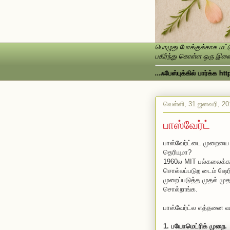
பொழுது போக்குக்காக மட்டு
பகிர்ந்து கொள்ள ஒரு இணைப
ள் கருத்துக்களை தயவுசெய்து பதிவு செய்யவும்...ஃபேஸ்புக்கில் பார்க்க http://
வெள்ளி, 31 ஜனவரி, 20
பாஸ்வேர்ட்
பாஸ்வேர்ட்டை முறையை 
தெரியுமா?
1960ல MIT பல்கலைக்க
சொல்லப்படுற டைம் ஷே
முறைப்படுத்த முதல் ம
சொல்றாங்க.
பாஸ்வேர்ட்ல எத்தனை வ
1. பயோமெட்ரிக் முறை.