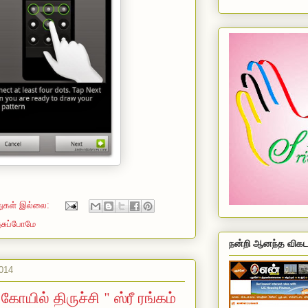
துகள் இல்லை:
்சுப்போமே
நன்றி ஆனந்த விகட
014
ோயில் திருச்சி " ஸ்ரீ ரங்கம்