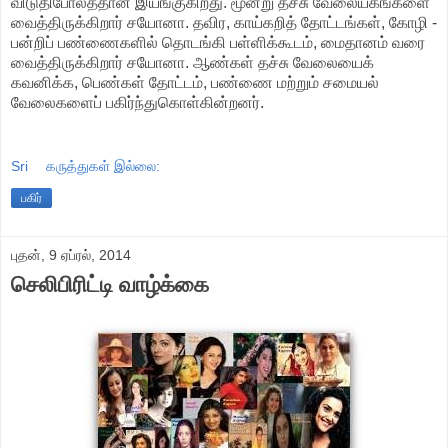
விடுதிபோலத்தான் இயங்குகிறது. மூன்று தச்சு வேலையகங்களை
வைத்திருக்கிறார் சயோனா. தவிர, காய்கறித் தோட்டங்கள், கோழி -
பன்றிப் பண்ணைகளில் தொடங்கி பள்ளிக்கூடம், மைதானம் வரை
வைத்திருக்கிறார் சயோனா. ஆண்கள் தச்சு வேலையைக்
கவனிக்க, பெண்கள் தோட்டம், பண்ணை மற்றும் சமையல்
வேலைகளைப் பகிர்ந்துகொள்கின்றனர்.
Sri
கருத்துகள் இல்லை:
பகிர்
புதன், 9 ஏப்ரல், 2014
செலிபிரிட்டி வாழ்க்கை