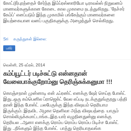
கோட்டூர்புரத்தைச் சேர்ந்த இம்ப்ரஸ்ஸாரியோ டிராவல்ஸ் நிறுவனம்
மாணவர்களுக்கான கோடை கால முகாமை நடத்துகிறது. ‘நேச்சர்
கேம்ப்’ எனப்படும் இந்த முகாமில் பங்கேற்கும் மாணவர்களை
இயற்கையான வனப் பகுதிகளுக்கு அழைத்துச் செல்கிறது.
Sri
கருத்துகள் இல்லை:
பகிர்
வெள்ளி, 25 ஏப்ரல், 2014
கம்ப்யூட்டர் படிச்சுட்டு என்னதான்
வேலைபாக்குறோம்னு தெரிஞ்சுக்கனுமா !!!
கொஞ்சநாள் முன்னாடி என் ஃப்ரண்ட் எனக்கு ஷேர் செய்த போஸ்ட்
இது..ஒரு கம்பெனில ப்ராஜெக்ட் வேல எப்படி நடக்குதுங்குறது பத்தி
தான் இந்த போஸ்ட் .பலபேருக்கு இந்த விஷயம் தெரியாம
இருக்கும். இதவிட அழகா தெளிவா அந்த விஷயத்தை யாரும்
சொல்லிருக்கமாட்டாங்க..இத யார் எழுதினதுன்னு எனக்கு
தெரியல ..ஆனா எனக்கு ரொம்ப ரொம்ப ரொம்ப பிடிச்ச போஸ்ட்
இது ..நீங்களும் இந்த போஸ்ட் பாத்து தெரியாதவங்க