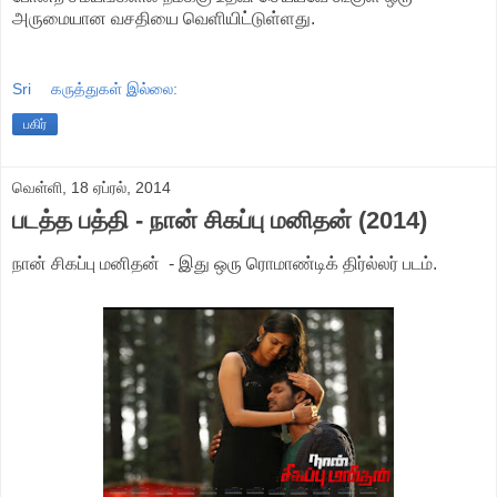
அருமையான வசதியை வெளியிட்டுள்ளது.
Sri
கருத்துகள் இல்லை:
பகிர்
வெள்ளி, 18 ஏப்ரல், 2014
படத்த பத்தி - நான் சிகப்பு மனிதன் (2014)
நான் சிகப்பு மனிதன் - இது ஒரு ரொமாண்டிக் திர்ல்லர் படம்.