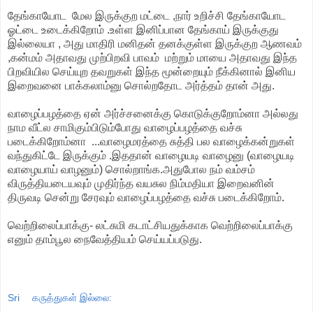
தேங்காயோட மேல இருக்குற மட்டை ,நார் உறிச்சி தேங்காயோட
ஓட்டை உடைக்கிறோம் .உள்ள இனிப்பான தேங்காய் இருக்குது
இல்லையா , அது மாதிரி மனிதன் தனக்குள்ள இருக்குற ஆணவம்
,கன்மம் அதாவது முற்பிறவி பாவம் மற்றும் மாயை அதாவது இந்த
பிறவியில செய்யுற தவறுகள் இந்த மூன்றையும் நீக்கினால் இனிய
இறைவனை பாக்கலாம்னு சொல்றதோட அர்த்தம் தான் அது.
வாழைப்பழத்தை ஏன் அர்ச்சனைக்கு கொடுக்குறோம்னா அல்லது
நாம வீட்ல சாமிகும்பிடும்போது வாழைப்பழத்தை வச்சு
படைக்கிறோம்னா ...வாழைமரத்தை சுத்தி பல வாழைக்கன்றுகள்
வந்துகிட்டே இருக்கும் .இததான் வாழையடி வாழைனு (வாழையடி
வாழையாய் வாழனும்) சொல்றாங்க.அதுபோல நம் வம்சம்
விருத்தியடையவும் முதிர்ந்த வயசுல நிம்மதியா இறைவனின்
திருவடி சென்று சேரவும் வாழைப்பழத்தை வச்சு படைக்கிறோம்.
வெற்றிலைப்பாக்கு- லட்சுமி கடாட்சியதுக்காக வெற்றிலைப்பாக்கு
எனும் தாம்பூல நைவேத்தியம் செய்யப்படுது.
Sri
கருத்துகள் இல்லை: