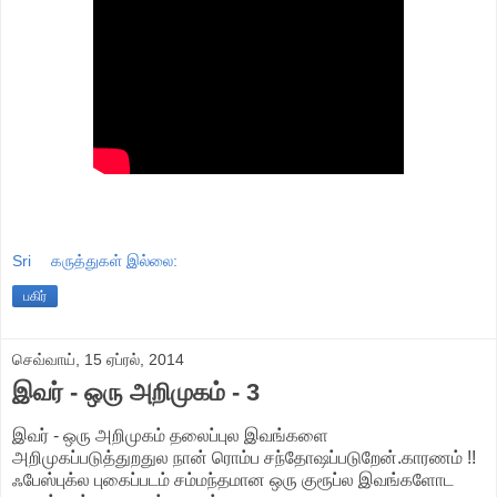
Sri
கருத்துகள் இல்லை:
பகிர்
செவ்வாய், 15 ஏப்ரல், 2014
இவர் - ஒரு அறிமுகம் - 3
இவர் - ஒரு அறிமுகம் தலைப்புல இவங்களை
அறிமுகப்படுத்துறதுல நான் ரொம்ப சந்தோஷப்படுறேன்.காரணம் !!
ஃபேஸ்புக்ல புகைப்படம் சம்மந்தமான ஒரு குரூப்ல இவங்களோட