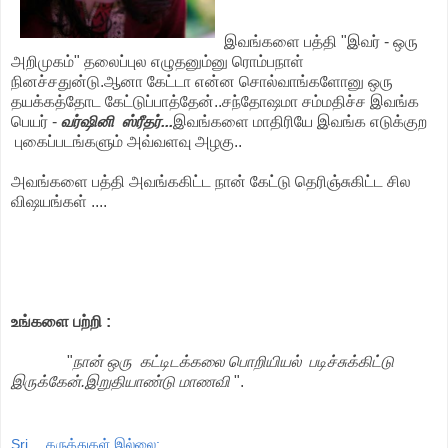
இவங்களை பத்தி "இவர் - ஒரு
அறிமுகம்" தலைப்புல எழுதனும்னு ரொம்பநாள்
நினச்சதுன்டு.ஆனா கேட்டா என்ன சொல்வாங்களோனு ஒரு
தயக்கத்தோட கேட்டுப்பாத்தேன்..சந்தோஷமா சம்மதிச்ச இவங்க
பெயர் -
வர்ஷினி ஸ்ரீதர்...
இவங்களை மாதிரியே இவங்க எடுக்குற
புகைப்படங்களும் அவ்வளவு அழகு..
அவங்களை பத்தி அவங்ககிட்ட நான் கேட்டு தெரிஞ்சுகிட்ட சில
விஷயங்கள் ....
உங்களை பற்றி :
"
நான் ஒரு கட்டிடக்கலை பொறியியல் படிச்சுக்கிட்டு
இருக்கேன்.இறுதியாண்டு மாணவி
".
Sri
கருத்துகள் இல்லை: