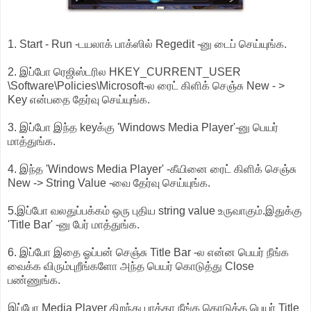
1. Start - Run -டயலாக் பாக்ஸில் Regedit -னு டைப் செய்யுங்க.
2. இப்போ ரெஜிஸ்டரில HKEY_CURRENT_USER
\Software\Policies\Microsoft-ல ரைட் கிளிக் செஞ்சு New - >
Key என்பதை தேர்வு செய்யுங்க.
3. இப்போ இந்த keyக்கு 'Windows Media Player'-னு பெயர்
மாத்துங்க.
4. இந்த 'Windows Media Player' -கீயினை ரைட் கிளிக் செஞ்சு
New -> String Value -வை தேர்வு செய்யுங்க.
5.இப்போ வலதுப்பக்கம் ஒரு புதிய string value உருவாகும்.இதுக்கு
'Title Bar' -னு பேர் மாத்துங்க.
6. இப்போ இதை ஓப்பன் செஞ்சு Title Bar -ல என்ன பெயர் நீங்க
வைக்க விரும்புறீங்களோ அந்த பெயர் கொடுத்து Close
பண்ணுங்க.
இப்போ Media Player திறந்து பாத்தா நீங்க கொடுத்த பெயர் Title