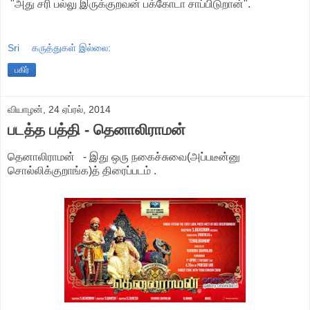
"அது சரி பல்லு இருக்குறவன் பக்கோடா சாப்பிடுறான்".
Sri
கருத்துகள் இல்லை:
பகிர்
வியாழன், 24 ஏப்ரல், 2014
படத்த பத்தி - தெனாலிராமன்
தெனாலிராமன் - இது ஒரு நகைச்சுவை(அப்படீன்னு
சொல்லிக்குறாங்க)த் திரைப்படம் .