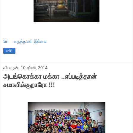
Sri
கருத்துகள் இல்லை:
பகிர்
வியாழன், 10 ஏப்ரல், 2014
அடங்கொக்கா மக்கா ..எப்படித்தான்
சமாளிக்குறாரோ !!!