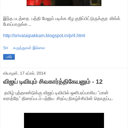
இந்த படத்தை பத்தி மேலும் படிக்க கீழ குறிப்பிட்டுருக்குற லிங்க்
போய்பாருங்க ..
http://srivalaipakkam.blogspot.in/p/4.html
Sri
கருத்துகள் இல்லை:
பகிர்
வியாழன், 17 ஏப்ரல், 2014
விஜய் டிவியும் சிவகார்த்திகேயனும் - 12
தமிழ் புத்தாண்டுக்கு விஜய் டிவியில் ஒளிபரப்பாகிய "மான்
கராத்தே" திரைப்படம் பற்றிய சிறப்பு நிகழ்ச்சியின் தொகுப்பு..