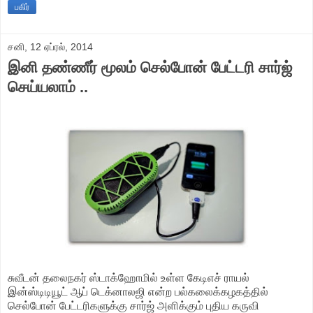
பகிர்
சனி, 12 ஏப்ரல், 2014
இனி தண்ணீர் மூலம் செல்போன் பேட்டரி சார்ஜ்
செய்யலாம் ..
சுவீடன் தலைநகர் ஸ்டாக்ஹோமில் உள்ள கேடிஎச் ராயல்
இன்ஸ்டிடியூட் ஆப் டெக்னாலஜி என்ற பல்கலைக்கழகத்தில்
செல்போன் பேட்டரிகளுக்கு சார்ஜ் அளிக்கும் புதிய கருவி