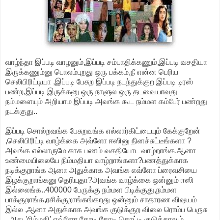
வாழ்ந்தா இப்படி வாழனும்,இப்படி சம்பாதிக்கணும்,இப்படி வசதியா
இருக்கணும்னு பொலம்புறது ஒரு பக்கம்,நீ என்ன பெரிய
செலிபிரிட்டியா ,இப்படி பேசுற இப்படி நடந்துக்குற இப்படி டிரஸ்
பண்ற,இப்படி இருக்கனு ஒரு நாளுல ஒரு தடவையாவது
நம்மளையும் அறியாம இப்படி அவங்க கூட நம்மள கம்பேர் பண்றது
நடக்குது..
இப்படி சொல்றவங்க பேசுறவங்க எல்லார்கிட்டையும் கேக்குறேன்
,செலிபிரிட்டி வாழ்க்கை அவ்ளோ ஈஸினு நினச்சுட்டீங்களா ?
அவங்க எல்லாருமே காசு பணம் வசதியோட வாழ்றாங்க.ஆனா
உண்மையிலையே நிம்மதியா வாழ்றாங்களா?பணத்துக்காக
நடிக்குறாங்க ஆனா அதுக்காக அவங்க எவ்ளோ ப்ரைவசியை
இழக்குறாங்கனு தெரியுதா?அவங்க வாழ்க்கை ஒன்னும் ஈஸி
இல்லைங்க..400000 பேருக்கு நம்மள பிடிக்குது,நம்மள
பாக்குறாங்க,ரசிக்குறாங்கங்கறது ஒன்னும் சாதாரண விஷயம்
இல்ல ,ஆனா அதுக்காக அவங்க குடுக்குற விலை ரொம்ப பெருசு
..அது 'நிம்மதி'.எவ்ளோ கோடி கோடி கொட்டி குடுத்தாலும்