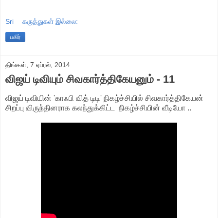
Sri
கருத்துகள் இல்லை:
பகிர்
திங்கள், 7 ஏப்ரல், 2014
விஜய் டிவியும் சிவகார்த்திகேயனும் - 11
விஜய் டிவியின் 'காஃபி வித் டிடி' நிகழ்ச்சியில் சிவகார்த்திகேயன்
சிறப்பு விருந்தினராக கலந்துக்கிட்ட நிகழ்ச்சியின் வீடியோ ..