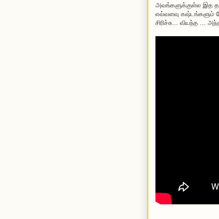
அவங்களுக்குள்ல இத தவ
எவ்வளவு கஷ்டங்களும் வே
சிரிச்சு... வியந்த ... அ