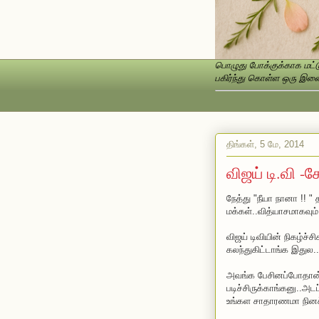
பொழுது போக்குக்காக மட்டு
பகிர்ந்து கொள்ள ஒரு இணைப
திங்கள், 5 மே, 2014
விஜய் டி.வி -
நேத்து "நீயா நானா !! 
மக்கள்..வித்யாசமாகவும
விஜய் டிவியின் நிகழ்ச்
கலந்துகிட்டாங்க இதுல..
அவங்க பேசினப்போதான் 
படிச்சிருக்காங்கனு..அட
உங்கள சாதாரணமா நினச்