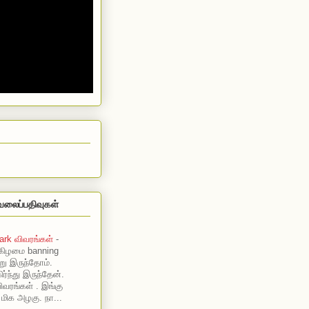
வலைப்பதிவுகள்
ark விவரங்கள்
-
கிழமை banning
று இருந்தோம்.
ர்ந்து இருந்தேன்.
ிவரங்கள் . இங்கு
 மிக அழகு. நா...