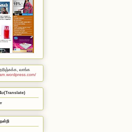
ரிஞ்சுக்க, வாங்க
alam.wordpress.com/
மே(Translate)
▼
நன்றி