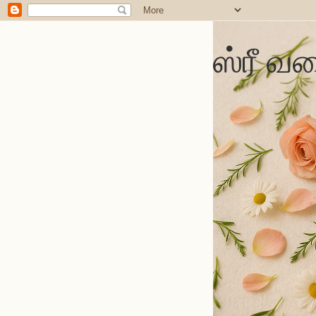
ஸ்ரீ வல