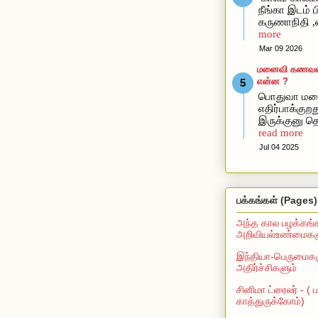
நீங்கா இடம் ப
கருணாநிதி ,
more
Mar 09 2026
மனைவி கணவன்கி
என்ன ?
பொதுவா மன
எதிர்பாக்கு
இருக்குனு தெ
read more
Jul 04 2025
பக்கங்கள் (Pages)
அந்த கால பழக்கங்
அறிவியல்உண்மைகளு
இந்தியா-பெருமைகள
அதிர்ச்சிகளும்
சினிமா ட்ரைலர் - (
காத்துருக்கோம்)