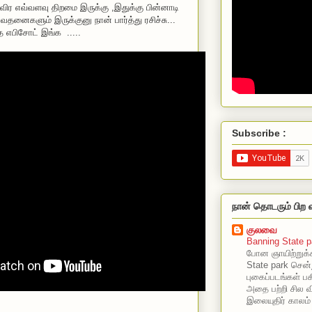
ிர எவ்வளவு திறமை இருக்கு ,இதுக்கு பின்னாடி
தனைகளும் இருக்குனு நான் பார்த்து ரசிச்சு...
ந்த எபிசோட் இங்க .....
Subscribe :
நான் தொடரும் பிற 
குலவை
Banning State p
போன ஞாயிற்றுக்
State park சென்
புகைப்படங்கள் பகி
அதை பற்றி சில வ
இலையுதிர் காலம்