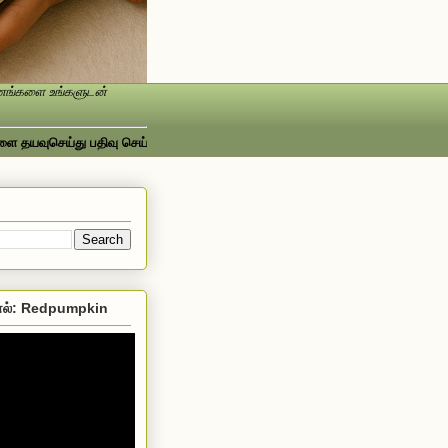
ண்ணங்களை உங்களுடன்
ுசெய்து பதிவு செய்யவும்...ஃபேஸ்புக்கில் பார்க்க http://www.facebook.com/Sr
ல்: Redpumpkin