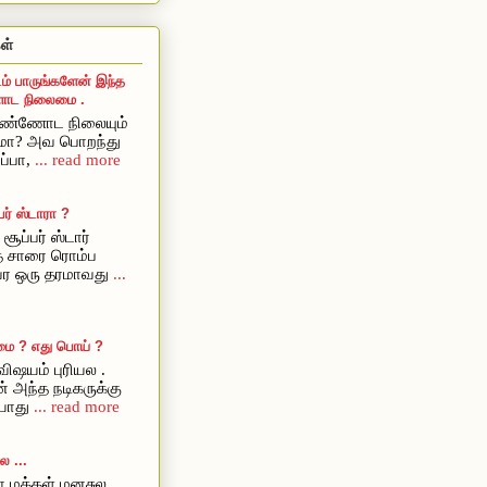
ள்
ம் பாருங்களேன் இந்த
ட நிலைமை .
ொண்ணோட நிலையும்
ுமா? அவ பொறந்து
ப்பா,
... read more
ர் ஸ்டாரா ?
சூப்பர் ஸ்டார்
ை சாரை ரொம்ப
அவர ஒரு தரமாவது
...
மை ? எது பொய் ?
ிஷயம் புரியல .
் அந்த நடிகருக்கு
யாது
... read more
 ...
 மக்கள் மனசுல