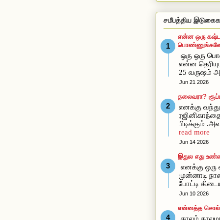
சமீபத்திய இடுகைக
என்ன ஒரு கஷ்ட
பொண்ணுங்களோ
ஒரு ஒரு ப
என்ன தெரிய
25 வருஷம் அ
Jun 21 2026
தலைவரா? சூப்ப
எனக்கு வந்து 
ரஜினிகாந்த
பிடிக்கும் .
read more
Jun 14 2026
இதுல எது உண்
எனக்கு ஒரு வ
முன்னாடி நான
போட்டி கிடை
Jun 10 2026
என்னத்த சொல்ல
காலம் காலமா