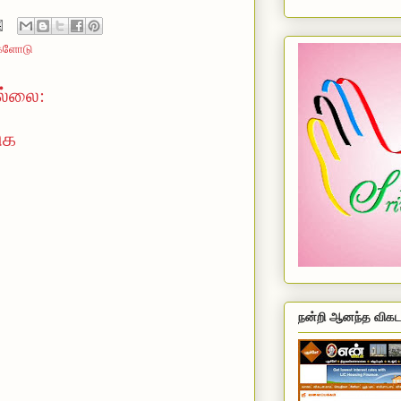
்களோடு
ல்லை:
ுக
நன்றி ஆனந்த விகட