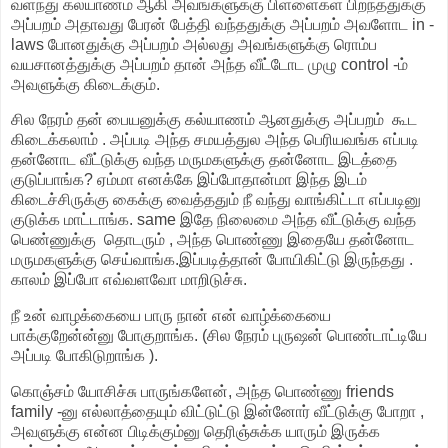
வளந்து கல்யாணம் ஆகி அவங்களுக்கு பிள்ளைகள் பிறந்ததுக்கு
அப்பறம் அதாவது பேரன் பேத்தி வந்ததுக்கு அப்பறம் அவளோட in -
laws போனதுக்கு அப்பறம் அல்லது அவங்களுக்கு ரொம்ப
வயசானத்துக்கு அப்பறம் தான் அந்த வீட்டோட முழு control -ம்
அவளுக்கு கிடைக்கும்.
சில நேரம் தன் பையனுக்கு கல்யாணம் ஆனதுக்கு அப்பறம் கூட
கிடைக்கலாம் . அப்படி அந்த சமயத்துல அந்த பெரியவங்க எப்படி
தன்னோட வீட்டுக்கு வந்த மருமகளுக்கு தன்னோட இடத்தை
குடுப்பாங்க? ஏம்மா எனக்கே இப்போதான்மா இந்த இடம்
கிடைச்சிருக்கு கைக்கு வைத்ததும் நீ வந்து வாங்கிட்டா எப்படினு
குடுக்க மாட்டாங்க. same இதே நிலைமை அந்த வீட்டுக்கு வந்த
பெண்ணுக்கு தொடரும் , அந்த பொண்ணு இதையே தன்னோட
மருமகளுக்கு செய்வாங்க.இப்படித்தான் போயிகிட்டு இருந்தது .
காலம் இப்போ எவ்வளவோ மாறிடுச்சு.
நீ உன் வாழக்கையை பாரு நான் என் வாழ்க்கையை
பாக்குறேன்ன்னு போகுறாங்க. (சில நேரம் புருஷன் பொண்டாட்டியே
அப்படி போகிடுறாங்க ).
கொஞ்சம் யோசிச்சு பாருங்களேன், அந்த பொண்ணு friends
family -னு எல்லாத்தையும் விட்டுட்டு இன்னோர் வீட்டுக்கு போறா ,
அவளுக்கு என்ன பிடிக்கும்னு தெரிஞ்சுக்க யாரும் இருக்க