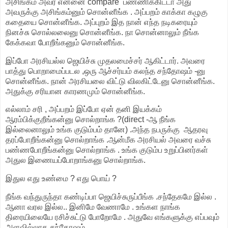
அசிங்கம் அவர் என்னை compare பண்ணிக்கிட்டா அது
அவருக்கு அசிங்கம்னும் சொன்னீங்க . அப்பறம் காக்கா கழுகு
கதையை சொன்னீங்க. அப்புறம் இத நான் எந்த நடிகரையும்
நினச்சு சொல்லலைனு சொன்னீங்க. நா சொன்னாலும் நீங்க
கேக்கவா போறீங்கனும் சொன்னீங்க.
இப்போ அரசியல்ல ஜெயிச்சு முதலமைச்சர் ஆகிட்டார். அவரை
பாத்து பொறாமைப்படல ,ஒரு ஆச்சர்யம் கலந்த சந்தோஷம் -னு
சொன்னீங்க. நான் அரசியலை விட்டு விலகிட்டேனு சொன்னீங்க.
அதுக்கு சரியான காரணமும் சொன்னீங்க.
எல்லாம் சரி , அப்பறம் இப்போ ஏன் தனி இயக்கம்
ஆரம்பிக்குறீங்கன்னு சொல்றாங்க ?(direct -ஆ நீங்க
இல்லைனாலும் உங்க குடும்பம் தானே) .அந்த நபருக்கு ஆதரவு
தரப்போறீங்கன்னு சொல்றாங்க .ஆன்மீக அரசியல் அவரை வச்சு
பண்ணபோறீங்கன்னு சொல்றாங்க . உங்க குடும்ப உறுப்பினர்கள்
அதுல இணையப்போறாங்கனு சொல்றாங்க.
இதுல எது உண்மை ? எது பொய் ?
நீங்க வந்துருந்தா கண்டிப்பா ஜெயிச்சுருப்பீங்க .சந்தேகமே இல்ல .
ஆனா வரல இல்ல.. இனிமே வேணாமே . உங்கள நாங்க
திரையிலையே ரசிச்சுட்டு போறோமே . அதுவே எங்களுக்கு எப்பவும்
அளவில்லாத சந்தோஷம்.