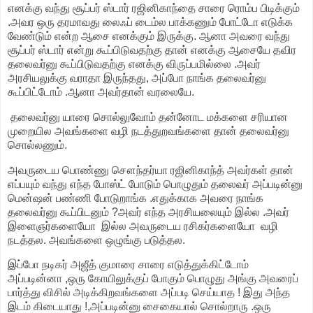
எனக்கு வந்து சூப்பர் ஸ்டார் ரஜினிகாந்தை சாரை ரொம்ப பிடிக்கும்
.அவர ஒரு தரமாவது லைஃப் டைம்ல பாக்கணும் போட்டோ எடுக்க
வேண்டும் என்ற ஆசை எனக்கும் இருக்கு. ஆனா அவரை வந்து
சூப்பர் ஸ்டார் என்று கூப்பிடுவதற்கு தான் எனக்கு ஆசையே தவிர
தலைவர்னு கூப்பிடுவதற்கு எனக்கு விருப்பமில்லை .அவர்
அரசியலுக்கு வராதா இருந்தது, அப்போ நாங்க தலைவர்னு
கூப்பிட்டோம் .ஆனா அவர்தான் வரலையே.
தலைவர்னு யாரை சொல்லுவோம் தன்னோட மக்களை சரியான
முறையில அவங்களை வழி நடத்துறவங்களை தான் தலைவர்னு
சொல்லணும்.
அவருடைய பொண்ணு சௌந்தர்யா ரஜினிகாந்த் அவர்கள் தான்
எப்பயும் வந்து எந்த போஸ்ட் போடும் பொழுதும் தலைவர் அப்படின்னு
மென்ஷன் பண்ணி போடுறாங்க .எதுக்காக அவரை நாங்க
தலைவர்னு கூப்பிடனும் ?அவர் எந்த அரசியலையும் இல்ல .அவர்
இளைஞர்களையோ இல்ல அவருடைய ரசிகர்களையோ வழி
நடத்தல. அவங்களை ஒழுங்கு படுத்தல.
இப்போ நடிகர் அஜீத் குமாரை சாரை எடுத்துக்கிட்டோம்
அப்படின்னா ,ஒரு கோயிலுக்குப் போகும் பொழுது அங்கு அவரைப்
பார்த்து விசில் அடிக்கிறவங்களை அப்படி செய்யாத ! இது அந்த
இடம் கிடையாது !,அப்படின்னு சைகையால் சொல்றாரு .ஒரு