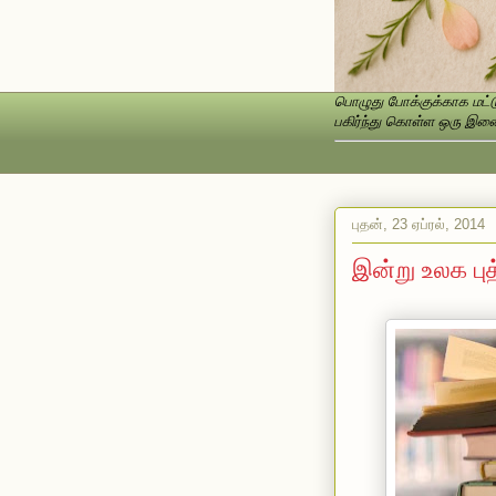
பொழுது போக்குக்காக மட்டு
பகிர்ந்து கொள்ள ஒரு இணைப
புதன், 23 ஏப்ரல், 2014
இன்று உலக புத