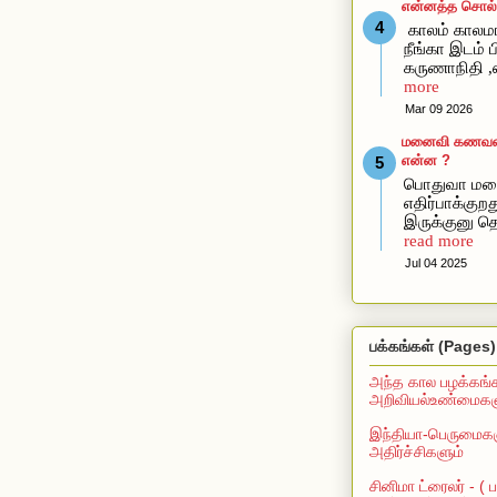
என்னத்த சொல்ல
காலம் காலமா
நீங்கா இடம் ப
கருணாநிதி ,
more
Mar 09 2026
மனைவி கணவன்கி
என்ன ?
பொதுவா மன
எதிர்பாக்கு
இருக்குனு தெ
read more
Jul 04 2025
பக்கங்கள் (Pages)
அந்த கால பழக்கங்
அறிவியல்உண்மைகளு
இந்தியா-பெருமைகள
அதிர்ச்சிகளும்
சினிமா ட்ரைலர் - (