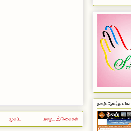
நன்றி ஆனந்த விகட
முகப்பு
பழைய இடுகைகள்