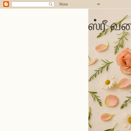
ஸ்ரீ வல