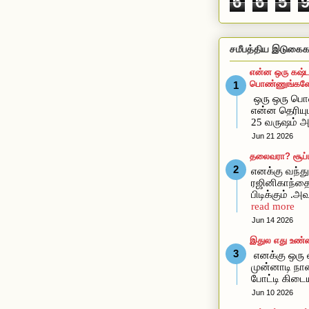
6
6
5
சமீபத்திய இடுகைக
என்ன ஒரு கஷ்ட
பொண்ணுங்களோ
ஒரு ஒரு ப
என்ன தெரிய
25 வருஷம் அ
Jun 21 2026
தலைவரா? சூப்ப
எனக்கு வந்து 
ரஜினிகாந்த
பிடிக்கும் .
read more
Jun 14 2026
இதுல எது உண்
எனக்கு ஒரு வ
முன்னாடி நான
போட்டி கிடை
Jun 10 2026