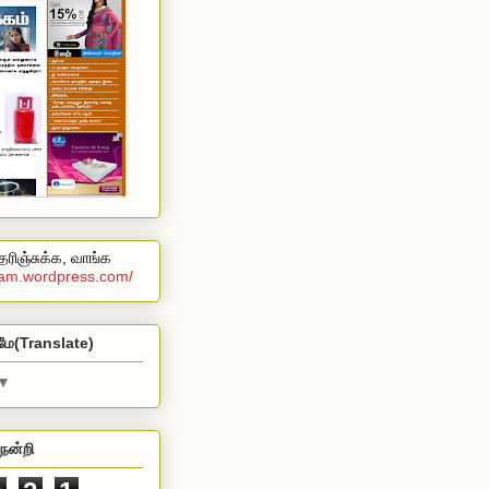
ரிஞ்சுக்க, வாங்க
alam.wordpress.com/
மே(Translate)
▼
நன்றி