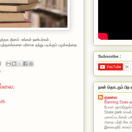
ுத்தக தினம் .உங்கள் நண்பர்கள் ,
 புத்தகங்களை பரிசாக தந்து படிக்கும் பழக்கத்தை
Subscribe :
ே
ல்லை:
நான் தொடரும் பிற 
குலவை
ுக
Banning State p
போன ஞாயிற்றுக்
State park சென்
புகைப்படங்கள் பகி
அதை பற்றி சில வ
இலையுதிர் காலம்