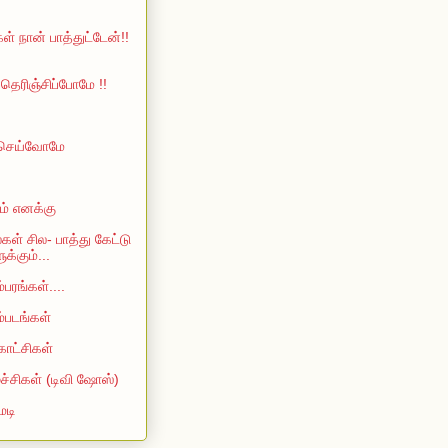
ள் நான் பாத்துட்டேன்!!
ெரிஞ்சிப்போமே !!
 செய்வோமே
ம் எனக்கு
்கள் சில- பாத்து கேட்டு
்கும்...
்பரங்கள்....
ம்படங்கள்
காட்சிகள்
்ச்சிகள் (டிவி ஷோஸ்)
ெடி