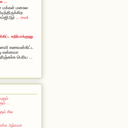
 ...
 மக்கள் மனசுல
ிடித்திருக்கிற
எம்ஜிஆர்
... read
ட்ட எதிர்பாக்குறது
ைவி கணவன்கிட்ட
றது என்னவா
ரிஞ்சுக்க பெரிய
...
களும்
ம் ...
ும் சில
 பாக்க ஆர்வமா