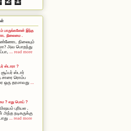
9
2
1
ள்
ம் பாருங்களேன் இந்த
ட நிலைமை .
ொண்ணோட நிலையும்
ுமா? அவ பொறந்து
ப்பா,
... read more
ர் ஸ்டாரா ?
சூப்பர் ஸ்டார்
ை சாரை ரொம்ப
அவர ஒரு தரமாவது
...
மை ? எது பொய் ?
ிஷயம் புரியல .
் அந்த நடிகருக்கு
யாது
... read more