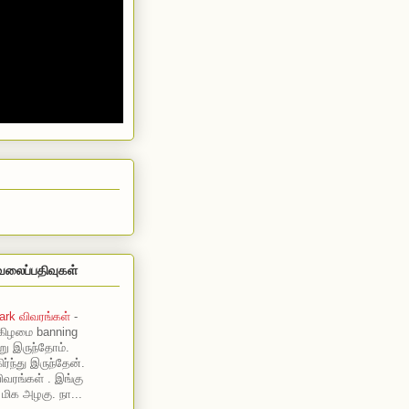
வலைப்பதிவுகள்
ark விவரங்கள்
-
கிழமை banning
று இருந்தோம்.
ர்ந்து இருந்தேன்.
ிவரங்கள் . இங்கு
 மிக அழகு. நா...