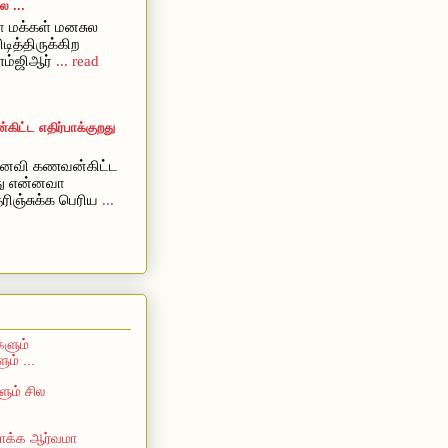
 ...
 மக்கள் மனசுல
ிடித்திருக்கிற
எம்ஜிஆர்
... read
ட்ட எதிர்பாக்குறது
ைவி கணவன்கிட்ட
றது என்னவா
ரிஞ்சுக்க பெரிய
...
களும்
ம் ...
ும் சில
 பாக்க ஆர்வமா