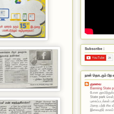
Subscribe :
நான் தொடரும் பிற 
குலவை
Banning State p
போன ஞாயிற்றுக்
State park சென்
புகைப்படங்கள் பகி
அதை பற்றி சில வ
இலையுதிர் காலம்