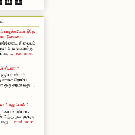
8
0
1
ள்
ம் பாருங்களேன் இந்த
ட நிலைமை .
ொண்ணோட நிலையும்
ுமா? அவ பொறந்து
ப்பா,
... read more
ர் ஸ்டாரா ?
சூப்பர் ஸ்டார்
ை சாரை ரொம்ப
அவர ஒரு தரமாவது
...
மை ? எது பொய் ?
ிஷயம் புரியல .
் அந்த நடிகருக்கு
யாது
... read more