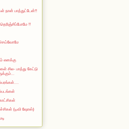
ள் நான் பாத்துட்டேன்!!
ெரிஞ்சிப்போமே !!
 செய்வோமே
ம் எனக்கு
்கள் சில- பாத்து கேட்டு
்கும்...
்பரங்கள்....
ம்படங்கள்
காட்சிகள்
்ச்சிகள் (டிவி ஷோஸ்)
ெடி