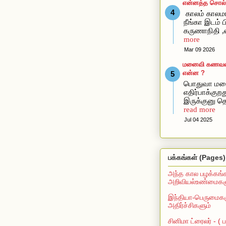
என்னத்த சொல்ல
காலம் காலமா
நீங்கா இடம் ப
கருணாநிதி ,
more
Mar 09 2026
மனைவி கணவன்கி
என்ன ?
பொதுவா மன
எதிர்பாக்கு
இருக்குனு தெ
read more
Jul 04 2025
பக்கங்கள் (Pages)
அந்த கால பழக்கங்
அறிவியல்உண்மைகளு
இந்தியா-பெருமைகள
அதிர்ச்சிகளும்
சினிமா ட்ரைலர் - (