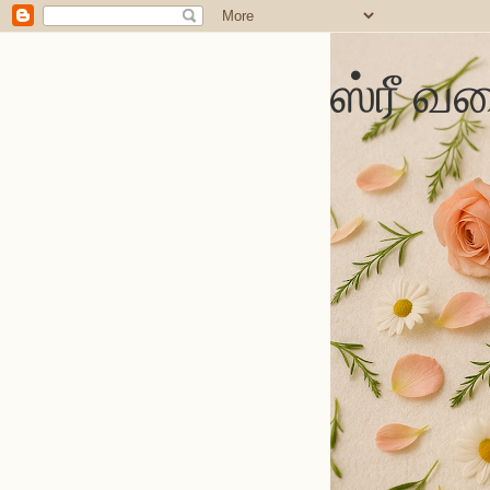
ஸ்ரீ வல