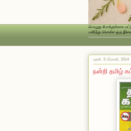
பொழுது போக்குக்காக மட்டு
பகிர்ந்து கொள்ள ஒரு இணைப
புதன், 5 பிப்ரவரி, 2014
நன்றி தமிழ் கம்