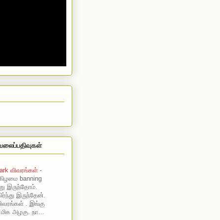
வலைப்பதிவுகள்
ark விவரங்கள்
-
கிழமை banning
று இருந்தோம்.
ர்ந்து இருந்தேன்.
ிவரங்கள் . இங்கு
 மிக அழகு. நா...