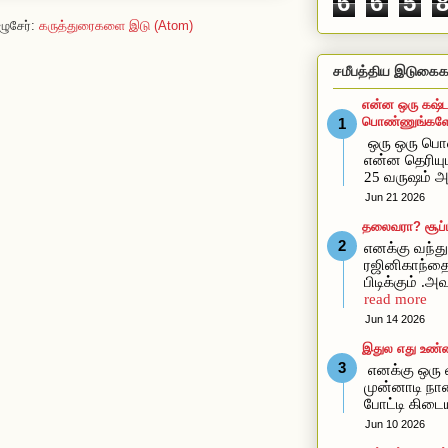
6
6
5
ழுசேர்:
கருத்துரைகளை இடு (Atom)
சமீபத்திய இடுகைக
என்ன ஒரு கஷ்ட
பொண்ணுங்களோ
ஒரு ஒரு ப
என்ன தெரிய
25 வருஷம் அ
Jun 21 2026
தலைவரா? சூப்ப
எனக்கு வந்து 
ரஜினிகாந்த
பிடிக்கும் .
read more
Jun 14 2026
இதுல எது உண்
எனக்கு ஒரு வ
முன்னாடி நான
போட்டி கிடை
Jun 10 2026