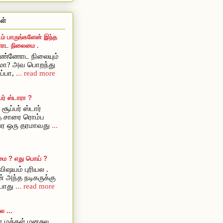
ள்
ம் பாருங்களேன் இந்த
ட நிலைமை .
ொண்ணோட நிலையும்
ுமா? அவ பொறந்து
ப்பா,
... read more
ர் ஸ்டாரா ?
சூப்பர் ஸ்டார்
ை சாரை ரொம்ப
அவர ஒரு தரமாவது
...
மை ? எது பொய் ?
ிஷயம் புரியல .
் அந்த நடிகருக்கு
யாது
... read more
 ...
 மக்கள் மனசுல