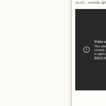
அபாரம்....சான்ஸ்யே இல