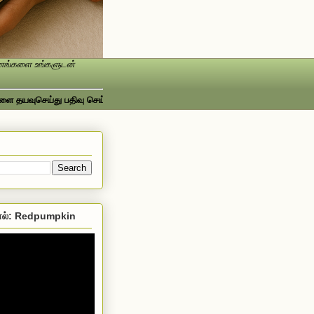
ண்ணங்களை உங்களுடன்
ுசெய்து பதிவு செய்யவும்...ஃபேஸ்புக்கில் பார்க்க http://www.facebook.com/Sr
ல்: Redpumpkin