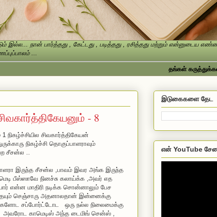
ம் இல்ல... நான் பார்த்தது , கேட்டது , படித்தது , ரசித்தது மற்றும் என்னுடைய எ
்புப்பாலம் ...
தங்கள் கருத்துக்களை தயவ
இடுகைகளை தேட
 சிவகார்த்திகேயனும் - 8
 1 நிகழ்ச்சியில சிவகார்த்திகேயன்
ுருக்காரு நிகழ்ச்சி தொகுப்பாளராவும்
என் YouTube சேன
ற சீசன்ல ..
பாளரா இருந்த சீசன்ல ,பாவம் இவர அங்க இருந்த
ெடி பீஸ்ஸாவே நினச்சு கலாய்க்க ,அவர் எத
யார் என்ன மாதிரி நடிக்க சொன்னாலும் பேச
ையும் செஞ்சாரு அதனாலதான் இன்னைக்கு
்களோட சப்போர்ட்டோட ஒரு நல்ல நிலைமைக்கு
ும் அவரோட காமெடிஸ் அந்த டைமிங் சென்ஸ் ,