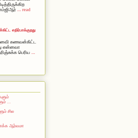
ிடித்திருக்கிற
எம்ஜிஆர்
... read
ட்ட எதிர்பாக்குறது
ைவி கணவன்கிட்ட
றது என்னவா
ரிஞ்சுக்க பெரிய
...
களும்
ம் ...
ும் சில
 பாக்க ஆர்வமா