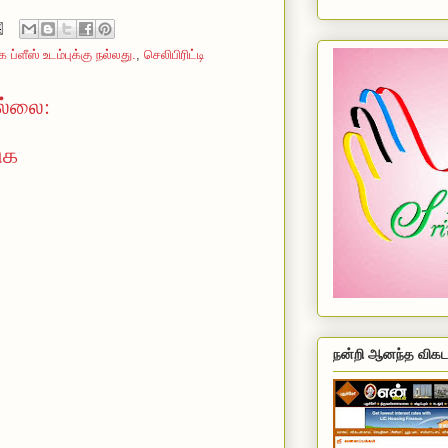
 ப்ளீஸ் உடம்புக்கு நல்லது.
,
செலிபிரிட்டி
ல்லை:
ுக
நன்றி ஆனந்த விகட