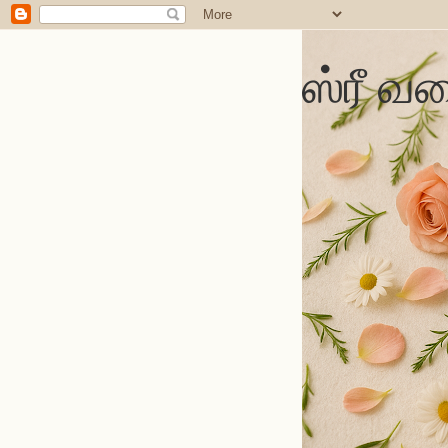
ஸ்ரீ வல