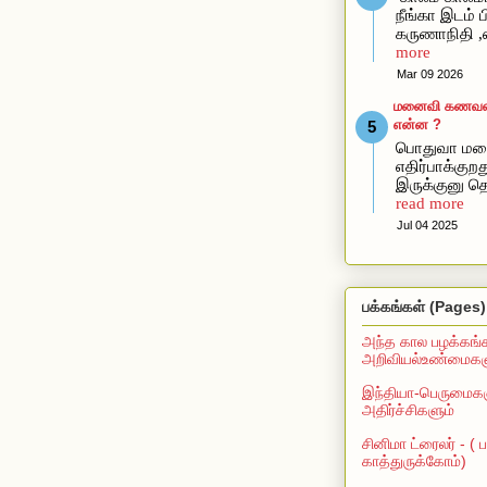
நீங்கா இடம் ப
கருணாநிதி ,
more
Mar 09 2026
மனைவி கணவன்கி
என்ன ?
பொதுவா மன
எதிர்பாக்கு
இருக்குனு தெ
read more
Jul 04 2025
பக்கங்கள் (Pages)
அந்த கால பழக்கங்
அறிவியல்உண்மைகளு
இந்தியா-பெருமைகள
அதிர்ச்சிகளும்
சினிமா ட்ரைலர் - (
காத்துருக்கோம்)