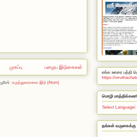
முகப்பு
பழைய இடுகைகள்
எங்க ஊரை பத்தி தெ
https://viruthach
ழுசேர்:
கருத்துரைகளை இடு (Atom)
மொழி மாத்திக்கலா
Select Language
தங்கள் வருகைக்கு 