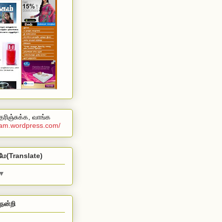
ரிஞ்சுக்க, வாங்க
alam.wordpress.com/
மே(Translate)
▼
நன்றி