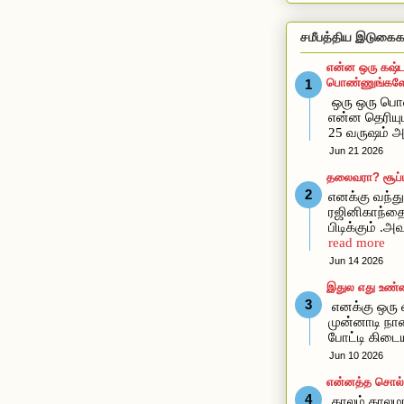
சமீபத்திய இடுகைக
என்ன ஒரு கஷ்ட
பொண்ணுங்களோ
ஒரு ஒரு ப
என்ன தெரிய
25 வருஷம் அ
Jun 21 2026
தலைவரா? சூப்ப
எனக்கு வந்து 
ரஜினிகாந்த
பிடிக்கும் .
read more
Jun 14 2026
இதுல எது உண்
எனக்கு ஒரு வ
முன்னாடி நான
போட்டி கிடை
Jun 10 2026
என்னத்த சொல்ல
காலம் காலமா