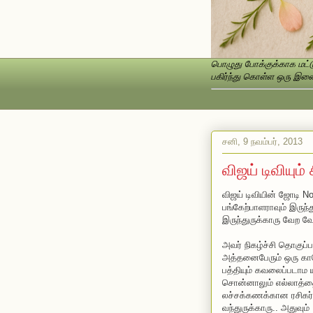
பொழுது போக்குக்காக மட்டு
பகிர்ந்து கொள்ள ஒரு இணைப
சனி, 9 நவம்பர், 2013
விஜய் டிவியும்
விஜய் டிவியின் ஜோடி No
பங்கேற்பாளராவும் இருந்த
இருந்துருக்காரு வேற வே
அவர் நிகழ்ச்சி தொகுப்
அத்தனைபேரும் ஒரு காம
பத்தியும் கவலைப்படாம 
சொன்னாலும் எல்லாத்த
லச்சக்கணக்கான ரசிகர
வந்துருக்காரு.. அதுவ