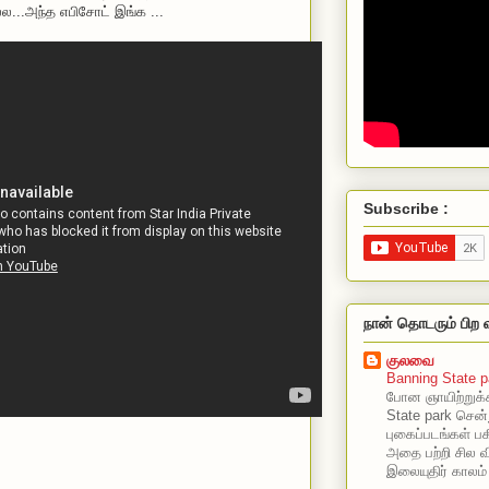
்ல...அந்த எபிசோட் இங்க ...
Subscribe :
நான் தொடரும் பிற 
குலவை
Banning State p
போன ஞாயிற்றுக்
State park சென்
புகைப்படங்கள் பகி
அதை பற்றி சில வ
இலையுதிர் காலம்