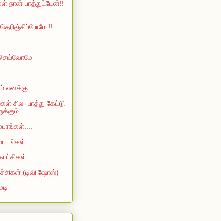
ள் நான் பாத்துட்டேன்!!
ெரிஞ்சிப்போமே !!
 செய்வோமே
ம் எனக்கு
்கள் சில- பாத்து கேட்டு
்கும்...
்பரங்கள்....
ம்படங்கள்
காட்சிகள்
்ச்சிகள் (டிவி ஷோஸ்)
ெடி