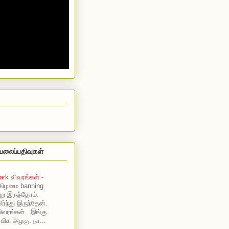
வலைப்பதிவுகள்
ark விவரங்கள்
-
கிழமை banning
று இருந்தோம்.
ர்ந்து இருந்தேன்.
ிவரங்கள் . இங்கு
 மிக அழகு. நா...