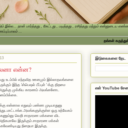
ம் இல்ல... நான் பார்த்தது , கேட்டது , படித்தது , ரசித்தது மற்றும் என்னுடைய எ
்புப்பாலம் ...
தங்கள் கருத்துக்களை த
013
இடுகைகளை தேட
லைனா என்ன?
தாவது உடம்பில் எந்தவித ஊனமும் இல்லாதவங்களை
கும் இந்த 'ஸ்பெஷல் பீப்புள் '-க்கு திறமை
என் YouTube சேன
.அதுக்கு முக்கிய காரணம் அவங்களோட
னம்பிக்கை.
க்கு என்னால எதுவும் பண்ண முடியாதுனு
்துடமாட்டாங்க.அவங்களுக்குள்ள ஒரு உத்வேகம்
திக்கணும்னு வெறி சாதாரண மக்களை விட
அதிகமாவே இருக்கும்.சாதாரண மக்கள்
்கவேண்டியது நிறையா இருக்கு.