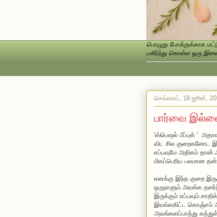
பொழுது போக்குக்காக மட்டு
பகிர்ந்து கொள்ள ஒரு இணைப
செவ்வாய், 18 ஜூன், 2
பார்வை இல்
'ஸ்பெஷல் பீப்புள் ' அ
விட சில குறைகளோட இருக்
எப்பவுமே அதிகம் தான்
மிகப்பெரிய பலமான தன்
எனக்கு இந்த குறை இரு
ஒருநாளும் அவங்க தளர்ந
இருக்கும் எப்பவும்.சா
இவங்ககிட்ட கொஞ்சம் 
அவங்களப்பாத்து கத்துக