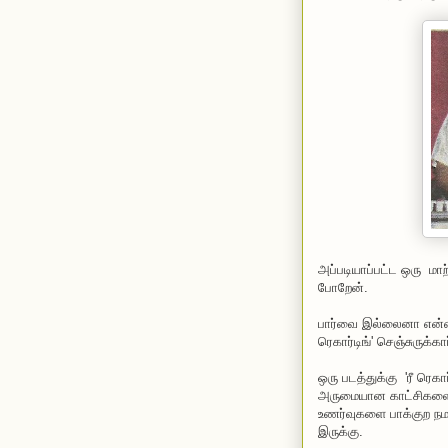
அப்படியாப்பட்ட ஒரு மா
போறேன்.
பார்வை இல்லைனா என்ன எ
ரெகார்டிங்' செஞ்சுருக்கா
ஒரு படத்துக்கு 'ரீ ரெக
அருமையான காட்சிகளை ப
உணர்வுகளை பாக்குற நமக்க
இருக்கு.