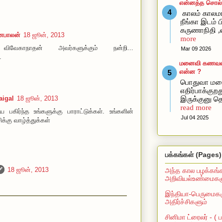
என்னத்த சொல்ல
காலம் காலமா
நீங்கா இடம் ப
கருணாநிதி ,
தனபாலன்
18 ஜூன், 2013
more
விவேகாநாதன் அவர்களுக்கும் நன்றி...
Mar 09 2026
.
மனைவி கணவன்கி
என்ன ?
பொதுவா மன
எதிர்பாக்கு
igal
18 ஜூன், 2013
இருக்குனு தெ
read more
 பகிர்ந்த உங்களுக்கு பாராட்டுக்கள். உங்களின்
Jul 04 2025
க்கு வாழ்த்துக்கள்
பக்கங்கள் (Pages)
18 ஜூன், 2013
அந்த கால பழக்கங்
அறிவியல்உண்மைகளு
இந்தியா-பெருமைகள
அதிர்ச்சிகளும்
சினிமா ட்ரைலர் - (