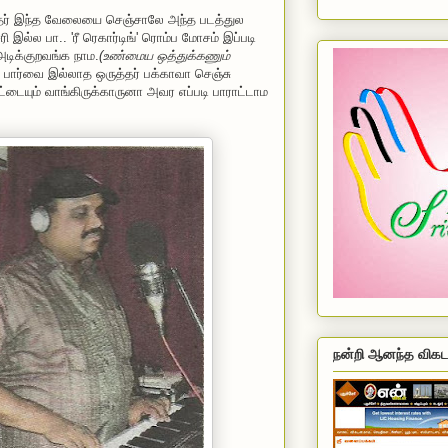
்தர் இந்த வேலையை செஞ்சாலே அந்த படத்துல
ி இல்ல பா.. 'ரீ ரெகார்டிங்' ரொம்ப மோசம் இப்படி
ிக்குறவங்க நாம.
(உண்மைய ஒத்துக்கணும்
ார்வை இல்லாத ஒருத்தர் பக்காவா செஞ்சு
ட்டையும் வாங்கிருக்காருனா அவர எப்படி பாராட்டாம
நன்றி ஆனந்த விகட