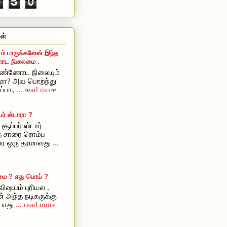
0
5
0
ள்
ம் பாருங்களேன் இந்த
ட நிலைமை .
ொண்ணோட நிலையும்
ுமா? அவ பொறந்து
ப்பா,
... read more
ர் ஸ்டாரா ?
சூப்பர் ஸ்டார்
ை சாரை ரொம்ப
அவர ஒரு தரமாவது
...
மை ? எது பொய் ?
ிஷயம் புரியல .
் அந்த நடிகருக்கு
யாது
... read more