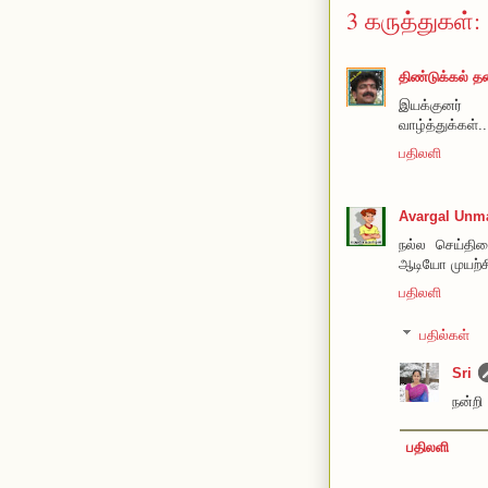
3 கருத்துகள்:
திண்டுக்கல் 
இயக்குனர் 
வாழ்த்துக்கள்..
பதிலளி
Avargal Unma
நல்ல செய்தியை
ஆடியோ முயற்சி
பதிலளி
பதில்கள்
Sri
நன்றி
பதிலளி