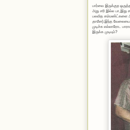
பார்வை இருக்குற ஒருத
அது சரி இல்ல பா,இது சர
பலவித கமெண்ட்களை அட
தானே
).இந்த வேலையை ப
முடிச்சு எல்லாரோட பாரா
இருக்க முடியும்?