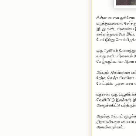
சின்ன வயசுல தன்னோட 
மருத்துவமனைல சேர்த
இடது கண் பார்வையை இழந
கன்னத்துலையோ இல்ல 
போய்டும்னு சொல்லிருக்க
ஒரு ஆசிரியர் கோவத்து
வலது கண் பார்வையும் போ
செஞ்சுருக்காங்க ஆனா 
அப்பறம் ,சென்னைல பார
தேர்வு செஞ்சு பியானோ 
போட்டியில முதலாவதா வந
மதுரைல ஒரு மியூசிக் ஸ
வெளியிட்டு இருக்கார
அழைச்சுகிட்டு வந்திருக
அதுக்கு அப்பறம் முழுக்
திறனாளிகளை மையமா வச்ச
அமைச்சுருக்கார் .