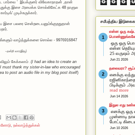
6
6
6
ுட பார்வை ' இயக்குனர் விவேகாநாதன் ,தான்
படத்துக்கு இசை அமைக்க சொல்லிகேட்க 48 நாளுல
ார்டிங்' முடிச்சுருக்கார்.
சமீபத்திய இடுகைக
ைய இசை பலரை சென்றடையனும்ங்குறதுதான்
ார்.
என்ன ஒரு கஷ்ட
பொண்ணுங்களோ
ீங்களும் வாழ்த்துக்களை சொல்ல - 9976916847
ஒரு ஒரு ப
என்ன தெரிய
--நன்றி வாரஇதழ்
25 வருஷம் அ
Jun 21 2026
லும் கேக்கலாம் .(
I had an idea to create an
 I must thank my sister-in-law who encouraged
தலைவரா? சூப்ப
 to post an audio file in my blog post itself
)
எனக்கு வந்து 
ரஜினிகாந்த
பிடிக்கும் .
read more
Jun 14 2026
இதுல எது உண்
எனக்கு ஒரு வ
முன்னாடி நான
போட்டி கிடை
்களோடு
,
நல்வாழ்த்துக்கள்
Jun 10 2026