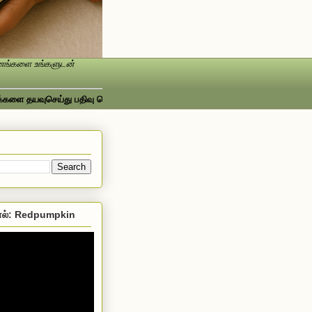
ண்ணங்களை உங்களுடன்
யவுசெய்து பதிவு செய்யவும்...ஃபேஸ்புக்கில் பார்க்க http://www.facebook.com/
ல்: Redpumpkin