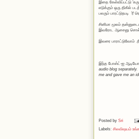
இதை கேள்விப்பட்டு 'கர
எடுக்கும் ஒரு திகில் 
பலரும் பாரட்டுறபடி 'ரீ ரெக
சினிமா மூலம் தன்னுட
இவரோட ஆசைனு சொல்ற
இவரை பாராட்டுவோம் .ந
இந்த போஸ்ட்-ஐ ஆடியோவி
audio blog separately.
me and gave me an idea
Posted by
Sri
Labels:
சிலவிஷயம் உங