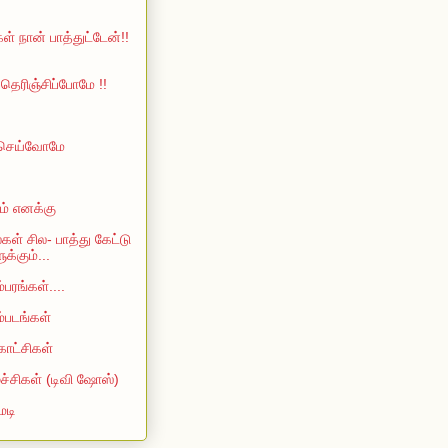
ள் நான் பாத்துட்டேன்!!
ெரிஞ்சிப்போமே !!
 செய்வோமே
ம் எனக்கு
்கள் சில- பாத்து கேட்டு
்கும்...
்பரங்கள்....
ம்படங்கள்
காட்சிகள்
்ச்சிகள் (டிவி ஷோஸ்)
ெடி