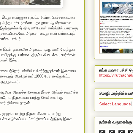
இடது கண்ணுல ஏற்பட்ட சின்ன பிரச்சனையால
்து அந்த டாக்டர்களோட தவறான ஆபரேஷனால
்துருக்கார் திரு கிரியோன் கார்த்திக்.யாராவது
தலையிலையோ அடிச்சா வலது கண் பார்வையும்
ாங்க டாக்டர்.
ல இவர் தலையில அடிச்சுட ஒரு மணி நேரத்துல
யிருக்கு. பார்வை திரும்ப கிடைக்க முயர்சிகள்
பலன் இல்ல.
எங்க ஊரை பத்தி தெ
்வையற்றோர் பள்ளியில சேர்ந்துருக்கார்.இசையை
https://viruthach
கலைஞர் ஆகிருக்கார்.1800 பேர் கலந்துகிட்ட
்துருக்கார்.
்டுடியோ அமைச்சு நிறையா இசை ஆல்பம் தயாரிச்சு
மொழி மாத்திக்கலா
்.இவரோட திறமையை பாத்து சென்னைக்கு
்கார் தில்லை நாதன் .
Select Language
க முழுக்க மாற்று திறனாளிகளால் மாற்று
ு எடுக்கப்பட்ட 'மா' திரைப்படத்திற்கு இசை
தங்கள் வருகைக்கு 