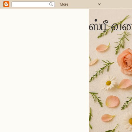
ஸ்ரீ வல