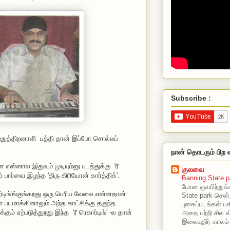
Subscribe :
ற்றுத்திறனாளி பத்தி தான் இப்போ சொல்லப்
நான் தொடரும் பிற 
ன்னால இதுவும் முடியும்னு படத்துக்கு 'ரீ
குலவை
ர் பார்வை இழந்த 'திரு கிரியோன் கார்த்திக்'.
Banning State p
போன ஞாயிற்றுக்
ார்டிங்'ங்குங்கறது ஒரு பெரிய வேலை.என்னதான்
State park சென்
டமாக்கினாலும் அந்த காட்சிக்கு தகுந்த
புகைப்படங்கள் பகி
ும் ஏற்படுத்துறது இந்த 'ரீ ரெகார்டிங்' -ல தான்
அதை பற்றி சில வ
இலையுதிர் காலம்