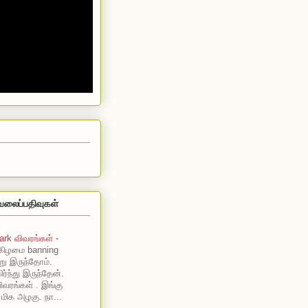
வலைப்பதிவுகள்
ark விவரங்கள்
-
கிழமை banning
று இருந்தோம்.
ர்ந்து இருந்தேன்.
ிவரங்கள் . இங்கு
 மிக அழகு. நா...