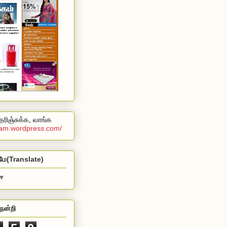
ரிஞ்சுக்க, வாங்க
alam.wordpress.com/
மே(Translate)
▼
நன்றி