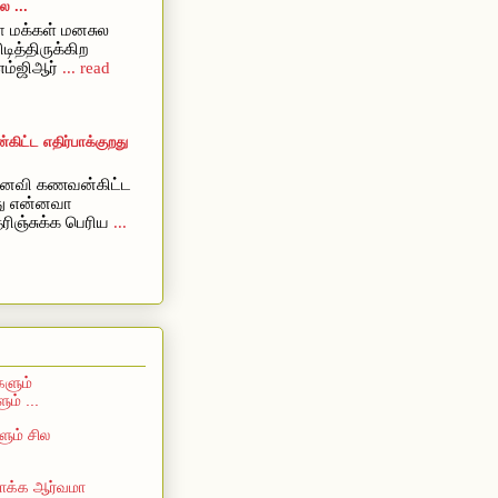
 ...
 மக்கள் மனசுல
ிடித்திருக்கிற
எம்ஜிஆர்
... read
ட்ட எதிர்பாக்குறது
ைவி கணவன்கிட்ட
றது என்னவா
ரிஞ்சுக்க பெரிய
...
களும்
ம் ...
ும் சில
 பாக்க ஆர்வமா