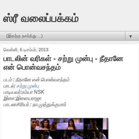
ஸ்ரீ வலைப்பக்கம்
▼
வெள்ளி, 6 டிசம்பர், 2013
பாடலின் வரிகள் - சற்று முன்பு - நீதானே
என் பொன்வசந்தம்
படம் : நீதானே என் பொன்வசந்தம்
பாடல்:
சற்று முன்பு
பாடியவர்:ரம்யா NSK
இசை:இளையராஜா
பாடலாசிரியர் : நா.முத்துக்குமார்