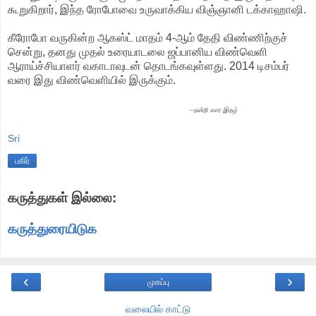
கூறுகிறார், இந்த ரோபோவை உருவாக்கிய விஞ்ஞானி டக்காஹாஷி.
கீரோபோ வருகின்ற ஆகஸ்ட் மாதம் 4-ஆம் தேதி விண்ணிற்குச்
சென்று, தனது முதல் உரையாடலை ஜப்பானிய விண்வெளி
ஆராய்ச்சியாளர் வகாடாவுடன் தொடங்கவுள்ளது. 2014 டிசம்பர்
வரை இது விண்வெளியில் இருக்கும்.
--நன்றி வார இதழ்
Sri
பகிர்
கருத்துகள் இல்லை:
கருத்துரையிடுக
‹
›
முகப்பு
வலையில் காட்டு