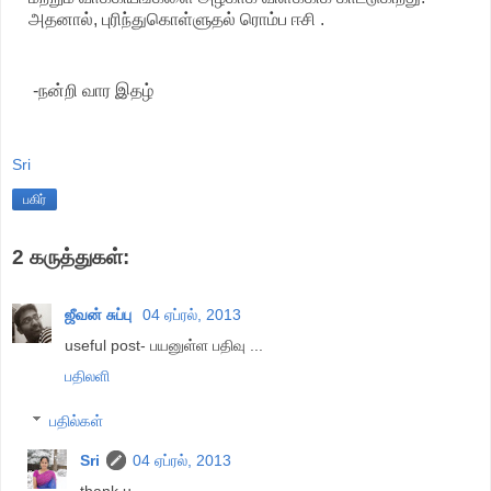
அதனால், புரிந்துகொள்ளுதல் ரொம்ப ஈசி .
-நன்றி வார இதழ்
Sri
பகிர்
2 கருத்துகள்:
ஜீவன் சுப்பு
04 ஏப்ரல், 2013
useful post- பயனுள்ள பதிவு ...
பதிலளி
பதில்கள்
Sri
04 ஏப்ரல், 2013