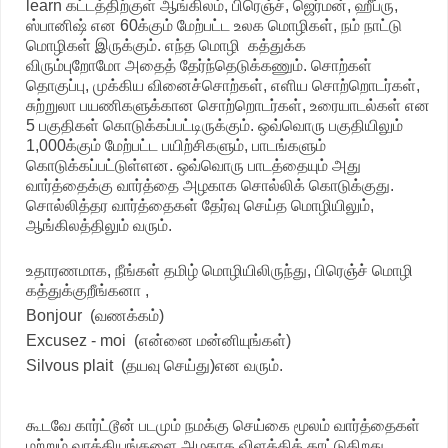
learn கட்டத்திற்குள் ஆங்கிலம், பிரெஞ்ச், ஜெர்மன், ஹீப்ரு,
ஸ்பானிஷ் என 60க்கும் மேற்பட்ட உலக மொழிகள், நம் நாட்டு
மொழிகள் இருக்கும். எந்த மொழி கத்துக்க
விரும்புறோமோ அதைத் தேர்ந்தெடுக்கணும். சொற்கள்
தொகுப்பு, முக்கிய வினைச்சொற்கள், எளிய சொற்றொடர்கள்,
சுற்றுலா பயணிகளுக்கான சொற்றொடர்கள், உரையாடல்கள் என
5 பகுதிகள் கொடுக்கப்பட்டிருக்கும். ஒவ்வொரு பகுதியிலும்
1,000க்கும் மேற்பட்ட பயிற்சிகளும், பாடங்களும்
கொடுக்கப்பட்டுள்ளன. ஒவ்வொரு பாடத்தையும் அது
வார்த்தைக்கு வார்த்தை அழகாக சொல்லிக் கொடுக்குது.
சொல்லித்தர வார்த்தைகள் தேர்வு செய்த மொழியிலும்,
ஆங்கிலத்திலும் வரும்.
உதாரணமாக, நீங்கள் தமிழ் மொழியிலிருந்து, பிரெஞ்ச் மொழி
கத்துக்குறீங்கனா ,
Bonjour (வணக்கம்)
Excusez - moi (என்னை மன்னியுங்கள்)
Silvous plait (தயவு செய்து)என வரும்.
கூடவே கார்ட்டூன் படமும் நமக்கு செய்கை மூலம் வார்த்தைகள்
மற்றும் வாக்கியங்களை அழகாக விளக்கிக் காட்டுகிறது.