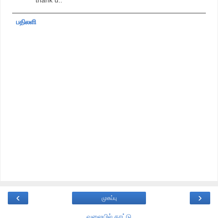
thank u..
பதிலளி
‹
›
முகப்பு
வலையில் காட்டு