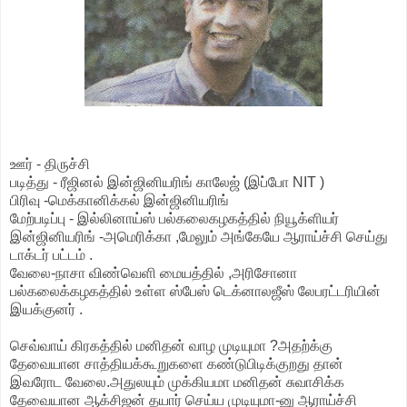
ஊர் - திருச்சி
படித்து - ரீஜினல் இன்ஜினியரிங் காலேஜ் (இப்போ NIT )
பிரிவு -மெக்கானிக்கல் இன்ஜினியரிங்
மேற்படிப்பு - இல்லினாய்ஸ் பல்கலைகழகத்தில் நியூக்ளியர்
இன்ஜினியரிங் -அமெரிக்கா ,மேலும் அங்கேயே ஆராய்ச்சி செய்து
டாக்டர் பட்டம் .
வேலை-நாசா விண்வெளி மையத்தில் ,அரிசோனா
பல்கலைக்கழகத்தில் உள்ள ஸ்பேஸ் டெக்னாலஜீஸ் லேபரட்டரியின்
இயக்குனர் .
செவ்வாய் கிரகத்தில் மனிதன் வாழ முடியுமா ?அதற்க்கு
தேவையான சாத்தியக்கூறுகளை கண்டுபிடிக்குறது தான்
இவரோட வேலை.அதுலயும் முக்கியமா மனிதன் சுவாசிக்க
தேவையான ஆக்சிஜன் தயார் செய்ய முடியுமா-னு ஆராய்ச்சி