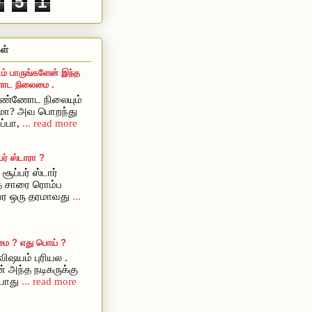
0
5
1
ள்
ம் பாருங்களேன் இந்த
ட நிலைமை .
ொண்ணோட நிலையும்
ுமா? அவ பொறந்து
ப்பா,
... read more
ர் ஸ்டாரா ?
சூப்பர் ஸ்டார்
ை சாரை ரொம்ப
அவர ஒரு தரமாவது
...
மை ? எது பொய் ?
ிஷயம் புரியல .
் அந்த நடிகருக்கு
யாது
... read more