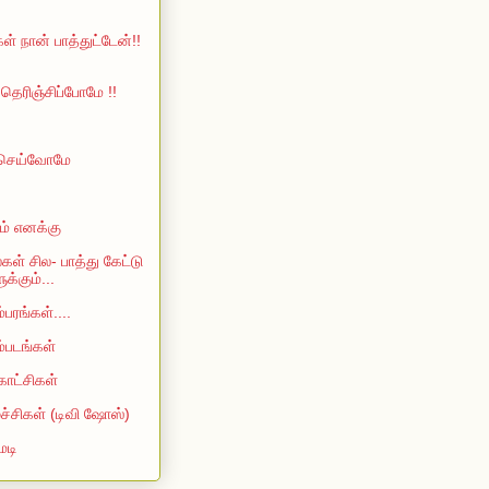
ள் நான் பாத்துட்டேன்!!
ெரிஞ்சிப்போமே !!
 செய்வோமே
ம் எனக்கு
்கள் சில- பாத்து கேட்டு
்கும்...
்பரங்கள்....
ம்படங்கள்
காட்சிகள்
்ச்சிகள் (டிவி ஷோஸ்)
ெடி