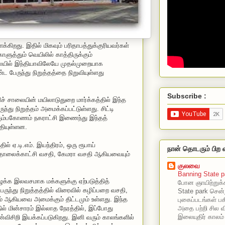
கிறது. இதில் மிகவும் பரிதாபத்துக்குரியவர்கள்
கொளுத்தும் வெயிலில் காத்திருக்கும்
ையில் இந்தியாவிலேயே முதல்முறையாக
பேருந்து நிறுத்தத்தை நிறுவியுள்ளது
Subscribe :
் சாலையின் மயிலாடுதுறை மார்க்கத்தில் இந்த
்து நிறுத்தம் அமைக்கப்பட்டுள்ளது. சிட்டி
 கும்பகோணம் நகராட்சி இணைந்து இந்தத்
்தியுள்ளன.
்தில் ஏ.டி.எம். இயந்திரம், ஒரு ரூபாய்
நான் தொடரும் பிற 
லைக்காட்சி வசதி, கேமரா வசதி ஆகியவையும்
குலவை
Banning State p
ழுக்க இலவசமாக மக்களுக்கு ஏற்படுத்தித்
போன ஞாயிற்றுக்
பேருந்து நிறுத்தத்தில் விரைவில் கழிப்பறை வசதி,
State park சென்
ரம் ஆகியவை அமைக்கும் திட்டமும் உள்ளது. இந்த
புகைப்படங்கள் பகி
அதை பற்றி சில வ
்தில் மின்சாரம் இல்லாத நேரத்தில், இப்போது
இலையுதிர் காலம்
்விசிறி இயக்கப்படுகிறது. இனி வரும் காலங்களில்