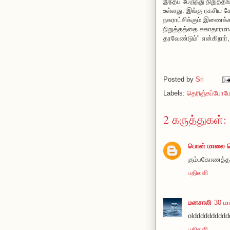
இந்தப் பேருந்து நிறுத்
உள்ளது. இங்கு ரகசிய க
நகராட்சிக்கும் இணைக்கப
நிறுத்தத்தை சுகாதாரமாக
தரவேண்டும்" என்கிறார
Posted by
Sri
Labels:
தெரிஞ்சுப்போம
2 கருத்துகள்:
பொன் மாலை ப
கும்பகோணத்தா
பதிலளி
மனசாலி
30 மா
oldddddddddd
பதிலளி