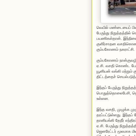
வெயில் மண்டையைப் பிளக்
பேருந்து நிறுத்தத்தில் 
பயணிகள்தான். இந்நில
குளிர்சாதன வசதிகொண்ட 
கும்பகோணம் நகராட்சி.
கும்பகோணம் நான்குவழிச
ஏ.சி. வசதி கொண்ட பேருந
யூனியன் வங்கி மற்றும்
திட்டத்தைச் செயல்படுத
இந்தப் பேருந்து நிறுத்தத
பொதுத்தொலைபேசி, தொ
உள்ளன.
இந்த வசதி, முழுக்க மு
தரப்பட்டுள்ளது. இந்தப் 
தானியங்கி தேநீர் எந்தி
ஏ.சி. பேருந்து நிறுத்தத
ஜெனரேட்டர் மூலமாக மின