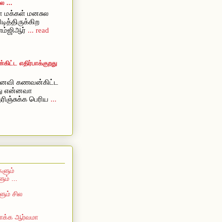
 ...
 மக்கள் மனசுல
ிடித்திருக்கிற
எம்ஜிஆர்
... read
ட்ட எதிர்பாக்குறது
ைவி கணவன்கிட்ட
றது என்னவா
ரிஞ்சுக்க பெரிய
...
களும்
ம் ...
ும் சில
 பாக்க ஆர்வமா