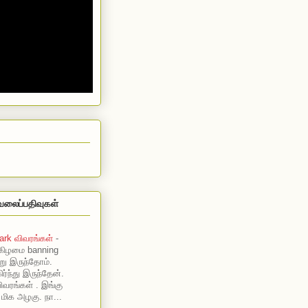
வலைப்பதிவுகள்
ark விவரங்கள்
-
கிழமை banning
று இருந்தோம்.
ர்ந்து இருந்தேன்.
ிவரங்கள் . இங்கு
 மிக அழகு. நா...