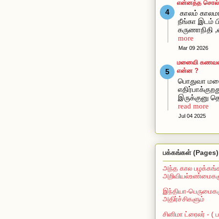
என்னத்த சொல்ல
காலம் காலமா
நீங்கா இடம் ப
கருணாநிதி ,
more
Mar 09 2026
மனைவி கணவன்கி
என்ன ?
பொதுவா மன
எதிர்பாக்கு
இருக்குனு தெ
read more
Jul 04 2025
பக்கங்கள் (Pages)
அந்த கால பழக்கங்
அறிவியல்உண்மைகளு
இந்தியா-பெருமைகள
அதிர்ச்சிகளும்
சினிமா ட்ரைலர் - (