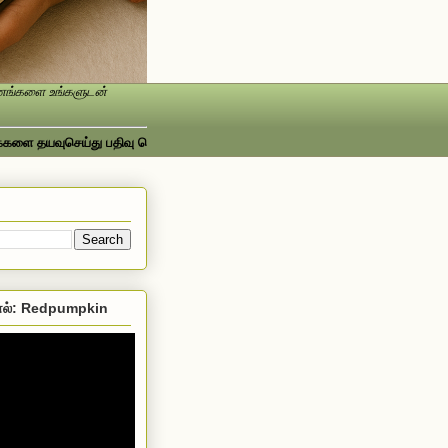
ண்ணங்களை உங்களுடன்
யவுசெய்து பதிவு செய்யவும்...ஃபேஸ்புக்கில் பார்க்க http://www.facebook.com/
ல்: Redpumpkin