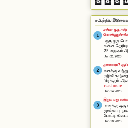
6
6
6
சமீபத்திய இடுகைக
என்ன ஒரு கஷ்ட
பொண்ணுங்களோ
ஒரு ஒரு ப
என்ன தெரிய
25 வருஷம் அ
Jun 21 2026
தலைவரா? சூப்ப
எனக்கு வந்து 
ரஜினிகாந்த
பிடிக்கும் .
read more
Jun 14 2026
இதுல எது உண்
எனக்கு ஒரு வ
முன்னாடி நான
போட்டி கிடை
Jun 10 2026