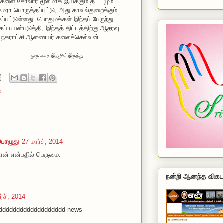
தங்களை சோலார் மூலமாக இயக்கும் திட்டமும்
ேமரா பொருத்தப்பட்டு, அது காவல்துறைக்கும்
்பட்டுள்ளது. பொதுமக்கள் இந்தப் பேருந்து
ப் பயன்படுத்தி, இந்தத் திட்டத்திற்கு ஆதரவு
், நகராட்சி ஆணையர் கலைச்செல்வன்.
--- ஒரு வார இதழில் இருந்து...
ே
ொழுது
27 மார்ச், 2014
ன் என்பதில் பெருமை.
நன்றி ஆனந்த விகட
ர்ச், 2014
ddddddddddddddddddd news