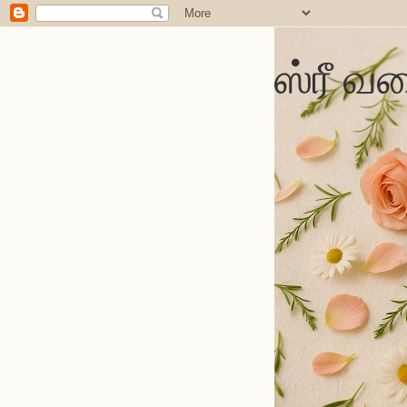
ஸ்ரீ வல