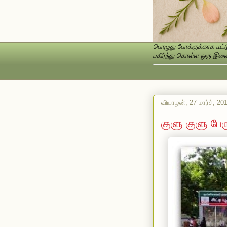
பொழுது போக்குக்காக மட்டு
பகிர்ந்து கொள்ள ஒரு இணைப
வியாழன், 27 மார்ச், 20
குளு குளு பேரு