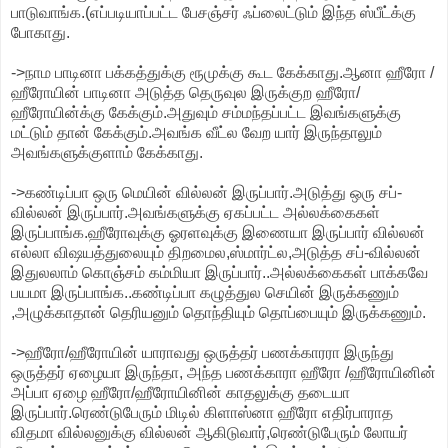
பாடுவாங்க.(எப்படியாப்பட்ட பேசஞ்சர் ஃப்லைட்டும் இந்த ஸ்பீட்க்கு
போகாது.
->நாம பாடினா பக்கத்துக்கு ரூமுக்கு கூட கேக்காது.ஆனா ஹீரோ /
ஹீரோயின் பாடினா அடுத்த தெருவுல இருக்குற ஹீரோ/
ஹீரோயின்க்கு கேக்கும்.அதுவும் சம்மந்தப்பட்ட இவங்களுக்கு
மட்டும் தான் கேக்கும்.அவங்க வீட்ல வேற யார் இருந்தாலும்
அவங்களுக்குளாம் கேக்காது.
->கண்டிப்பா ஒரு மெயின் வில்லன் இருப்பார்.அடுத்து ஒரு சப்-
வில்லன் இருப்பார்.அவங்களுக்கு ஏகப்பட்ட அல்லக்கைகள்
இருப்பாங்க.ஹீரோவுக்கு ஓரளவுக்கு இணையா இருப்பார் வில்லன்
எல்லா விஷயத்துலையும் திறமைல,ஸ்மார்ட்ல,அடுத்த சப்-வில்லன்
இதுலலாம் கொஞ்சம் கம்மியா இருப்பார்..அல்லக்கைகள் பாக்கவே
பயமா இருப்பாங்க..கண்டிப்பா கழுத்துல செயின் இருக்கணும்
,அழுக்காதான் தெரியனும் தொந்தியும் தொப்பையும் இருக்கணும்.
->ஹீரோ/ஹீரோயின் யாராவது ஒருத்தர் பணக்காரரா இருந்து
ஒருத்தர் ஏழையா இருந்தா, அந்த பணக்காரா ஹீரோ /ஹீரோயினின்
அப்பா ஏழை ஹீரோ/ஹீரோயினின் காதலுக்கு தடையா
இருப்பார்.ரெண்டுபேரும் மிடில் கிளாஸ்னா ஹீரோ எதிர்பாராத
விதமா வில்லனுக்கு வில்லன் ஆகிடுவார்,ரெண்டுபேரும் லோயர்