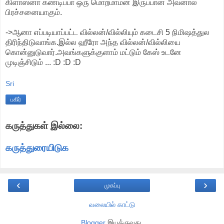
கிளாஸ்னா கண்டிப்பா ஒரு மொறமாமன் இருப்பான் அவனால
பிரச்சனையாகும்.
->ஆனா எப்படியாப்பட்ட வில்லன்/வில்லியும் கடைசி 5 நிமிஷத்துல
திரிந்திடுவாங்க.இல்ல ஹீரோ அந்த வில்லன்/வில்லியை
கொன்னுடுவார்.அவங்களுக்குளாம் மட்டும் கேஸ் உடனே
முடிஞ்சிடும் ... :D :D :D
Sri
பகிர்
கருத்துகள் இல்லை:
கருத்துரையிடுக
‹
›
முகப்பு
வலையில் காட்டு
Blogger
இயக்குவது.