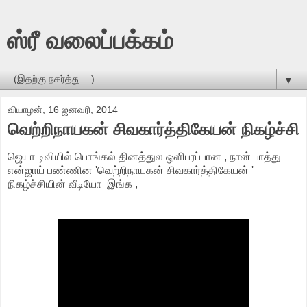
ஸ்ரீ வலைப்பக்கம்
▼
வியாழன், 16 ஜனவரி, 2014
வெற்றிநாயகன் சிவகார்த்திகேயன் நிகழ்ச்சி
ஜெயா டிவியில் பொங்கல் தினத்துல ஒளிபரப்பான , நான் பாத்து
என்ஜாய் பண்ணின 'வெற்றிநாயகன் சிவகார்த்திகேயன் '
நிகழ்ச்சியின் வீடியோ இங்க ,