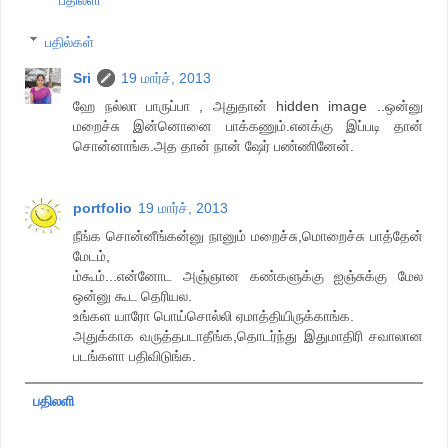
பதிலளி
பதில்கள்
Sri
19 மார்ச், 2013
ஹே நல்லா பாருப்பா , அதுதான் hidden image ..ஒன்னு
மறைச்சு இன்னொனை பாக்கணும்.எனக்கு இப்படி தான்
சொன்னாங்க.அத தான் நான் ஷேர் பண்ணினேன்.
portfolio
19 மார்ச், 2013
நீங்க சொன்னீங்கன்னு நானும் மறைச்சு,மொறைச்சு பாத்தேன்
மேடம்,
ம்கூம்...என்னோட அஞ்ஞான கண்களுக்கு ஐஞ்சுக்கு மேல
ஒன்னு கூட தெரியல.
உங்கள யாரோ பொய்சொல்லி ஏமாத்தியிருக்காங்க.
அதுக்காக வருத்தபடாதீங்க,தொடர்ந்து இதுமாதிரி சவாலான
படங்களா பதிவிடுங்க.
பதிலளி