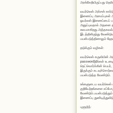
அரங்கேறியிருப்பது தெரி
வயர்லெஸ் அக்சஸ் கார்டு
இணைப்பு அமைப்புகள் 
ஒயர்லஸ் இணைப்பைப் ப
அனுப்புவதால் அதனை தட
சுலபமாகிறது.அத்தகவல்க
இடத்திலிருந்து வேண்டு
பயன்படுத்தினாலும் ஹேக
தடுக்கும் வழிகள்:
வயர்லெஸ் கருவியின் அட
password)நீங்கள் உடனட
நெட்வொர்க்கின் பெயர
இருக்கும் கடவுச்சொற்
பயன்படுத்த வேண்டும்.
உங்களுடைய வயர்லெஸ் க
குறியேற்றங்களை எப்போத
வேண்டும்.பயன்படுத்து
இணைப்பு துண்டித்துவிட
புளூடூத்: