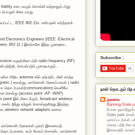
fidelity என பலரும் சொல்லி வந்தாலும்,அது
ப் பொருள் கிடையாது.
்யப்பட்ட, IEEE 802.11x. என்பதன் வர்த்தகக்
 and Electronics Engineers (IEEE -Electrical
neers- 802.11 ) இவர்களே இந்த முறையை
Subscribe :
eceiver களுக்கிடையில் radio frequency (RF)
்படுத்தி, செயல்படும் முறையாகும்..
 உள்ள சிறிய antenna வில் ஏற்படும், மின் காந்த
etic ) வைத்து, வானொலி அலைப்பரவல் ( radio
டக தொடர்புகள்(communication) வெளியே
நான் தொடரும் பிற 
களை சென்று (access point -AP -WAP)
point இல் கிடைக்கும், broadcast wireless
குலவை
கண்டறிந்து ஏற்றுக் கொள்ளுகிறது.இதற்கு
Banning State p
போன ஞாயிற்றுக்
ை wireless network adapters களாக
State park சென்
புகைப்படங்கள் பகி
அதை பற்றி சில வ
மல் வானொலி அலைகள் மூலம் இணையத்
இலையுதிர் காலம்
் தொடர்புகளை, உயர் வேகம் கொண்ட வானொலி