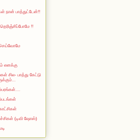
ள் நான் பாத்துட்டேன்!!
ெரிஞ்சிப்போமே !!
 செய்வோமே
ம் எனக்கு
்கள் சில- பாத்து கேட்டு
்கும்...
்பரங்கள்....
ம்படங்கள்
காட்சிகள்
்ச்சிகள் (டிவி ஷோஸ்)
ெடி