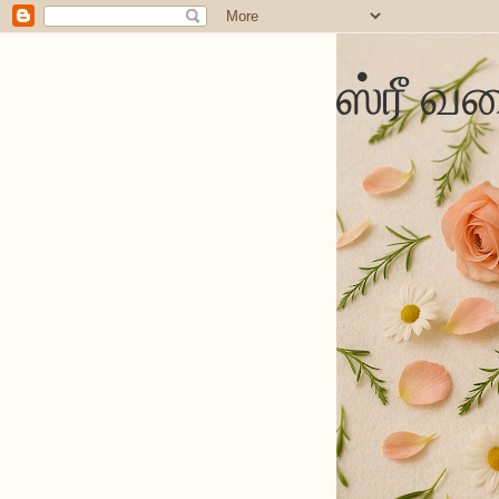
ஸ்ரீ வல