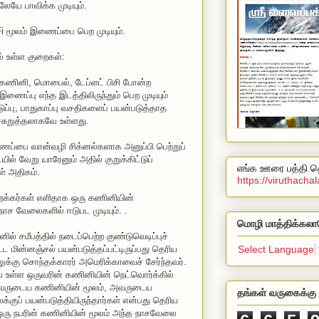
ேயே பாவிக்க முடியும்.
i மூலம் இணைப்பை பெற முடியும்.
 உள்ள குறைகள்:
ம் கணினி, மொபைல், டேப்ளட் பிசி போன்ற
்பு எந்த இடத்திலிருந்தும் பெற முடியும்
ப்பு, பாதுகாப்பு வசதிகளைப் பயன்படுத்தாத
்சுறுத்தலாகவே உள்ளது.
ை வான்வழி சிக்னல்களாக அனுப்பி பெற்றுப்
ல் வேறு யாரேனும் அதில் குறுக்கிட்டுப்
எங்க ஊரை பத்தி தெ
ள் அதிகம்.
https://viruthach
க்கர்கள் எளிதாக ஒரு கணினியின்
 நாச வேலைகளில் ஈடுபட முடியும். .
மொழி மாத்திக்கலா
சமீபத்தில் நடைப்பெற்ற குண்டுவெடிப்புச்
Select Language
ிட்ட மின்னஞ்சல் பயன்படுத்தப்பட்டிருப்பது தெரிய
ுக்கு சொந்தக்காரர் அமெரிக்காவைச் சேர்ந்தவர்.
 உள்ள ஒருவரின் கணினியின் நெட்வொர்க்கில்
 அவருடைய கணினியின் மூலம், அவருடைய
தங்கள் வருகைக்கு 
ுப் பயன்படுத்தியிருந்தார்கள் என்பது தெரிய
ஒரு நபரின் கணினியின் மூலம் அந்த நாசவேலை