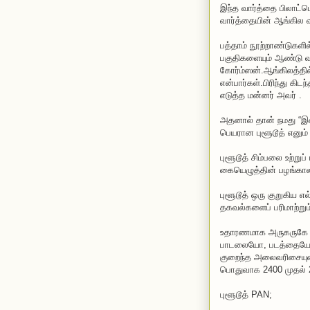
இந்த வார்த்தை பிலாட்ட
வார்த்தையின் ஆங்கில வ
பத்தாம் நூற்றாண்டுகளில
பகுதிகளையும் ஆண்டு வ
கோர்ம்ஸன்.ஆங்கிலத்தி
என்பார்கள்.பிரிந்து கி
எடுத்த மன்னர் அவர் .
அதனால் தான் நமது “இண
பெயரான புளூடூத் எனும
புளூடூத் சிம்பலை உற்றுப
கையெழுத்தின் பழங்கால 
புளூடூத் ஒரு குறுகிய எ
தகவல்களைப் பரிமாற்று
உதாரணமாக அருகருகே இ
பாடலையோ, படத்தையோ ப
குறைந்த அலைவரிசையுட
பொதுவாக 2400 முதல் 
புளூடூத் PAN;