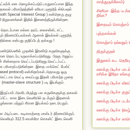
காத்துருக்கோம்)
ட்வர்க் என அழைக்கப்படும்.பாதுகாப்பான இந்த
 தகவல் பரிமாற்றத்தின் ஏரியா.புளூடூத் ஸ்பெஷல்
சினிமா -இந்த படங்க
tooth Special Interest Group ) என்றொரு குழு
நீங்க?
000 நிறுவனங்கள் இதில் இணைந்திருக்கின்றன.
இதையும் கொஞ்சம் த
த் தொடர்பான எல்லா தரம், லைசன்ஸ், சட்ட
புத்தகங்கள்
ும் நிர்ணயிப்பவர்கள்.ஆனால் இவர்கள் புளூடூத்
ல்லை என்பது குறிப்பிடத் தக்கது !
கொஞ்சம் நல்லதும்
ண்டுமெனில் முதலில் இரண்டு கருவிகளுக்கு
திருக்குறள்
 தொடர்பு உருவாக்கப்படுகிறது. பிறகு அனுப்ப
இதுலாம் கூட தெரியு
 சின்னதாக வெட்டப்படுகிறது.வெட்டப்பட்ட
 பரிமாறப்படுகின்றன. இதை பாக்கெட் பேஸ்ட்
எனக்கு பிடிச்ச பாடல
sed protocol) என்கிறார்கள்.அதாவது ஒரு
ரசிக்க இதோ உங்களுக
ெட்டாக வெட்டி வைப்பது.இதன் பரிமாற்ற முறை
் (master-slave structure ) படி இயங்கும்.
எனக்கு பிடிச்ச விளம
எனக்கு பிடிச்ச குறு
ருப்பார்.அவரிடமிருந்து பல கருவிகளுக்கு தகவல்
ிப்பிட்ட கால இடைவெளியில் நடக்கும்.இதனால்
எனக்கு பிடிச்ச படக்
ழுங்கான மற்றும் சீரான இயக்கம் நடைபெறும்.
எனக்கு பிடிச்ச நிகழ
ன அடிப்படை கடிகாரத்தை மாஸ்டர் நிர்ணயிக்கும்.
எனக்கு பிடிச்ச காம
வெளியும் 312.5 மைக்ரோ செகன்ட் இடைவெளி