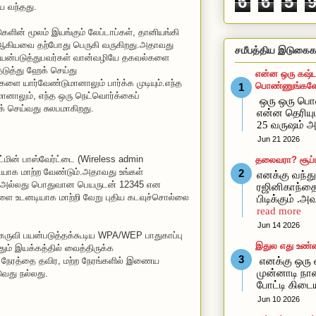
6
6
5
ய வந்தது.
களின் மூலம் இயங்கும் லேப்டாப்கள், தானியங்கி
ஆகியவை தற்போது பெருகி வருகிறது.அதாவது
சமீபத்திய இடுகைக
யன்படுத்துபவர்கள் வான்வழியே தகவல்களை
ுத்து ஹேக் செய்து
என்ன ஒரு கஷ்ட
ளை யார்வேண்டுமானாலும் பார்க்க முடியும்.எந்த
பொண்ணுங்களோ
மானாலும், எந்த ஒரு நெட்வொர்க்கைப்
ஒரு ஒரு ப
் செய்வது சுலபமாகிறது.
என்ன தெரிய
25 வருஷம் அ
Jun 21 2026
்மின் பாஸ்வேர்ட்டை (Wireless admin
தலைவரா? சூப்ப
ியாக மாற்ற வேண்டும்.அதாவது உங்கள்
எனக்கு வந்து 
், அல்லது பொதுவான பெயருடன் 12345 என
ரஜினிகாந்த
களை உடனடியாக மாற்றி வேறு புதிய கடவுச்சொல்லை
பிடிக்கும் .
read more
Jun 14 2026
ருவி பயன்படுத்தக்கூடிய WPA/WEP பாதுகாப்பு
இதுல எது உண்
ும் இயக்கத்தில் வைத்திருக்க
ம் நேரத்தை தவிர, மற்ற நேரங்களில் இணைய
எனக்கு ஒரு வ
முன்னாடி நான
ுவது நல்லது.
போட்டி கிடை
Jun 10 2026