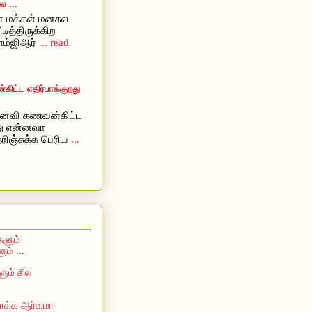
 ...
 மக்கள் மனசுல
ிடித்திருக்கிற
எம்ஜிஆர்
... read
ட்ட எதிர்பாக்குறது
ைவி கணவன்கிட்ட
றது என்னவா
ரிஞ்சுக்க பெரிய
...
களும்
ம் ...
ும் சில
 பாக்க ஆர்வமா