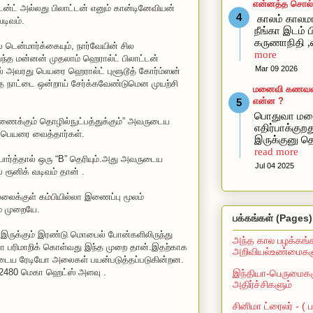
என்னத்த சொல்ல
ென்ட் அல்லது பிலாட்டன் எனும் கான்டினேவியன்
காலம் காலமா
டிவம்.
நீங்கா இடம் ப
கருணாநிதி ,
் டென்மார்க்கையும், நார்வேயின் சில
more
ந்த மன்னன் முதலாம் ஹெரால்ட் பிலாட்டன்
Mar 09 2026
ல் அவரது பெயரை ஹெரால்ட் புளூடூத் கோர்ம்ஸன்
டந்த நாட்டை ஒன்றாய் சேர்க்கவேண்டுமென முயற்சி
மனைவி கணவன்கி
என்ன ?
பொதுவா மன
ைக்கும் தொழில்நுட்பத்துக்கும்” அவருடைய
எதிர்பாக்கு
் பெயரை வைத்தார்கள்.
இருக்குனு தெ
read more
் பார்த்தால் ஒரு “B” தெரியும்.அது அவருடைய
Jul 04 2025
ரூனிக் வடிவம் தான் .
ல்லைக்குள் கம்பியில்லா இணைப்பு மூலம்
ம் முறையே.
பக்கங்கள் (Pages)
ருக்கும் இரண்டு மொபைல் போன்களிலிருந்து
அந்த கால பழக்கங்
ரிமாறிக் கொள்வது இந்த முறை தான்.இதற்காக
அறிவியல்உண்மைகளு
ைய ரேடியோ அலைகள் பயன்படுத்தப்படுகின்றன.
2480 மெகா ஹெட்ஸ் அளவு .
இந்தியா-பெருமைகள
அதிர்ச்சிகளும்
சினிமா ட்ரைலர் - (