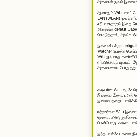
அலைகள் மூலம் இணைக்கு
ஆனாலும் WiFi எனப் ப
LAN (WLAN) மூலம் ஏற்ப
சரியானதாகும்.இதை ரௌட
அங்குள்ள default Gate
கொடுத்தால், அங்கே Wi
இல்லையேல்,ipconfig/al
Watcher போன்ற மென்
WiFi இல்லாது கணினியி
ஏற்படுத்தவும் முடியும்.
அலைகளைப் பொறுத்து வ
ஒருவரின் WiFi ஐ, வேற
இணைய இணைப்பின் வேக
இணையத்தைப் பாவிக்கிறா
மற்றவர்கள் WiFi இணைப
தேவைப்படுகிறது.இதைப்
மென்பொருட்களைப் பாவிப
இந்த பாஸ்வேட்களை திர