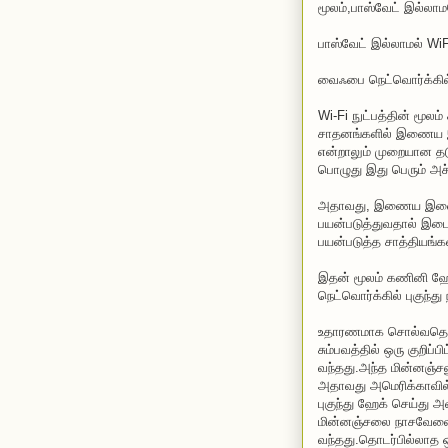
மூலம்,பாஸ்வேட் இல்லாமல
பாஸ்வேட் இல்லாமல் WiF
வைஃபை நெட்வொர்க்கில்
Wi-Fi நுட்பத்தின் மூல
சாதனங்களில் இணைய இணைப
என்றாலும் முறையான தடு
பொழுது இது பெரும் அச
அதாவது, இணைய இணைப்ப
பயன்படுத்துவதால் இடையி
பயன்படுத்த சாத்தியங்க
இதன் மூலம் கணினி ஹே
நெட்வொர்க்கில் புகுந்து
உதாரணமாக சொல்வதெனில் 
சும்பவத்தில் ஒரு குறிப்ப
வந்தது.அந்த மின்னஞ்சல
அதாவது அமெரிக்காவில்
புகுந்து ஹேக் செய்து
மின்னஞ்சலை நாசவேலைக்க
வந்தது.தொடர்பில்லாத 