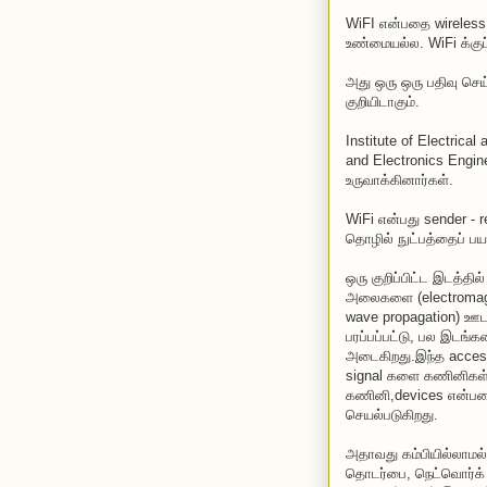
WiFI என்பதை wireless 
உண்மையல்ல. WiFi க்கு
அது ஒரு ஒரு பதிவு செய
குறியிடாகும்.
Institute of Electrical
and Electronics Engi
உருவாக்கினார்கள்.
WiFi என்பது sender - r
தொழில் நுட்பத்தைப் பயன
ஒரு குறிப்பிட்ட இடத்தில்
அலைகளை (electromagn
wave propagation) ஊ
பரப்பப்பட்டு, பல இடங்
அடைகிறது.இந்த access 
signal களை கணினிகள் 
கணினி,devices என்பவ
செயல்படுகிறது.
அதாவது கம்பியில்லா
தொடர்பை, நெட்வொர்க