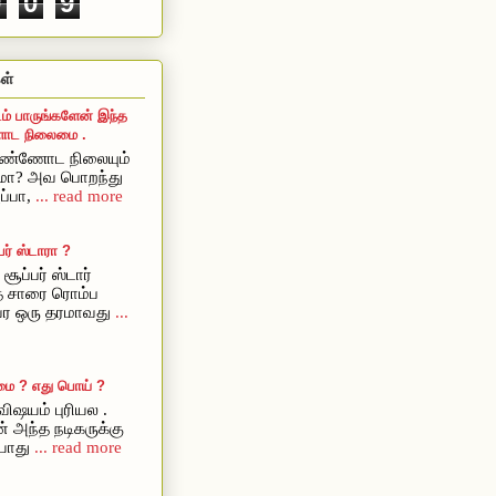
9
0
9
ள்
ம் பாருங்களேன் இந்த
ட நிலைமை .
ொண்ணோட நிலையும்
ுமா? அவ பொறந்து
ப்பா,
... read more
ர் ஸ்டாரா ?
சூப்பர் ஸ்டார்
ை சாரை ரொம்ப
அவர ஒரு தரமாவது
...
மை ? எது பொய் ?
ிஷயம் புரியல .
் அந்த நடிகருக்கு
யாது
... read more