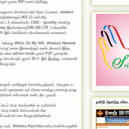
ம் முறை WiFi எனப்படுகிறது.
ொதுவாக சொல்லப்படும் தொடர்புகளை, wireless
டுத்தினாலும்,802.11 என்பதே
்டர் உள்ளவர்கள், CMD – ipconfig -சென்று
way இலக்கத்தை(198.168.178. ) பிரவுசரில்
Fi இல் செல்வோர் விபரங்களைக் காணலாம்.
l அல்லது Who's On My Wifi ,Wireless Network
பொருட்களை இணைத்தும் கண்டறியலாம்.இந்த
ல் உள்ள ad-hoc-mode மூலம் P2P முறையில்
 இது செயல்படும் தூரம் 30 மீ. இல் இருந்து, வானொலி
ேறுபடும்.
ொருவர் பாவித்துக் கொண்டிருந்தால், அவருடைய
ம் குறைவடையும்.அதை வைத்து யாராவது நமது
ர்கள் என்பதைக் கண்டறிய முடியும்.
நன்றி ஆனந்த விகட
்பைப் பெற அவர்களின் கடவுச்சொல்
 பெற crack செய்பவர்கள்,சில
்பவர்கள் என வேறுபடுகிறார்கள்.
ுடாமல், Wireless KeyView என்ற மென்பொருளின்