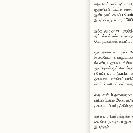
அது பெர்சனல் ஏரியா நெ
குறுகிய நெட்வர்க் தான்
இன்டரஸ்ட் குரூப் (Blue
இருக்கிறது. சுமார் 15
இந்த குழு தான் புளூடூ
திட்டங்கள் எல்லாவற்றைய
பொருட்களைத் தயாரிப்பதி
ஒரு தகவலை அனுப்ப வே
இடையேயான பாதுகாப்பான
வேண்டிய தகவல் சின்னச்
துண்டுகள் ஒவ்வொன்றாக
புரோடோகால் (packet-ba
தகவலை பாக்கெட் பாக்க
மாஸ்டர் ஸ்லேவ் ஸ்ட்ரக்சர
ஒரு மாஸ்டர் தலைவராக இ
பரிமாறப்படும்.இவை குற
தகவல் பரிமாற்றத்தில் ஒ
தகவல் பரிமாற்றத்துக்கா
ஒவ்வொரு கடிகார இடை
இருக்கும்.