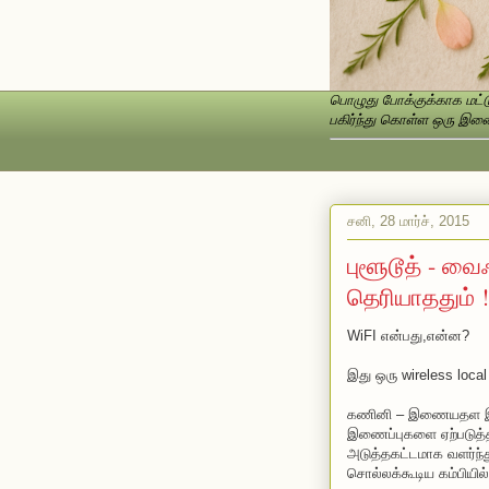
பொழுது போக்குக்காக மட்டு
பகிர்ந்து கொள்ள ஒரு இணைப
சனி, 28 மார்ச், 2015
புளூடூத் - வை
தெரியாததும் !
WiFI என்பது,என்ன?
இது ஒரு wireless local
கணினி – இணையதள இணைப
இணைப்புகளை ஏற்படுத்தி
அடுத்தகட்டமாக வளர்ந்
சொல்லக்கூடிய கம்பியி