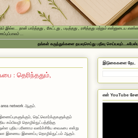
ம் இல்ல... நான் பார்த்தது , கேட்டது , படித்தது , ரசித்தது மற்றும் என்னுடைய எ
்புப்பாலம் ...
தங்கள் கருத்துக்களை தயவுசெய்து பதிவு செய்யவும்...ஃபேஸ்புக்கில
இடுகைகளை தேட
ஃபை : தெரிந்ததும்,
என் YouTube சேன
 area network ஆகும்.
்புகளுக்கும், நெட்வொர்க்குகளுக்கும்
ய கம்பிவழி தொழில்நுட்பத்திற்கு
துள்ள புதிய பரிணாம வளர்ச்சியே வைஃபை என்று
ல்லா இணைய இணைப்பு தொழில்நுட்பம் ஆகும்.