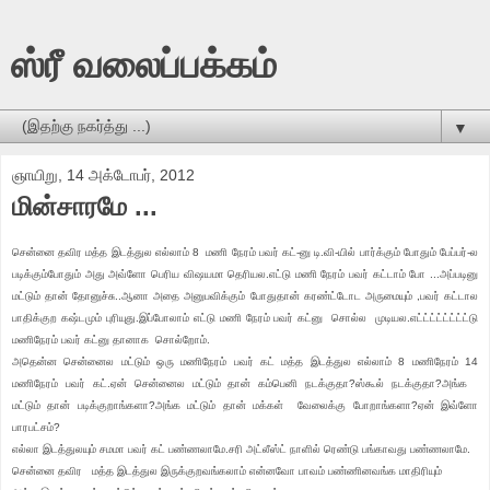
ஸ்ரீ வலைப்பக்கம்
▼
ஞாயிறு, 14 அக்டோபர், 2012
மின்சாரமே ...
சென்னை தவிர மத்த இடத்துல எல்லாம் 8 மணி நேரம் பவர் கட்-னு டி.வி-யில் பார்க்கும் போதும் பேப்பர்-ல
படிக்கும்போதும் அது அவ்ளோ பெரிய விஷயமா தெரியல.எட்டு மணி நேரம் பவர் கட்டாம் போ ...அப்படினு
மட்டும் தான் தோனுச்சு..ஆனா அதை அனுபவிக்கும் போதுதான் கரண்ட்டோட அருமையும் ,பவர் கட்டால
பாதிக்குற கஷ்டமும் புரியுது.இப்போலாம் எட்டு மணி நேரம் பவர் கட்னு
சொல்ல
முடியல.
எட்ட்ட்ட்ட்ட்ட்ட்டு
மணிநேரம் பவர் கட்னு தானாக
சொல்றோம்
.
அதென்ன சென்னைல மட்டும் ஒரு மணிநேரம் பவர் கட் மத்த இடத்துல எல்லாம் 8 மணிநேரம் 14
மணிநேரம் பவர் கட்.ஏன் சென்னைல மட்டும் தான் கம்பெனி நடக்குதா?ஸ்கூல் நடக்குதா?அங்க
மட்டும் தான் படிக்குறாங்களா?அங்க மட்டும் தான் மக்கள் வேலைக்கு
போறாங்களா
?ஏன் இவ்ளோ
பாரபட்சம்?
எல்லா இடத்துலயும் சமமா பவர் கட் பண்ணலாமே.சரி அட்லீஸ்ட்
நாளில்
ரெண்டு
பங்காவது பண்ணலாமே.
சென்னை தவிர மத்த இடத்துல இருக்குறவங்கலாம் என்னவோ பாவம் பண்ணினவங்க மாதிரியும்