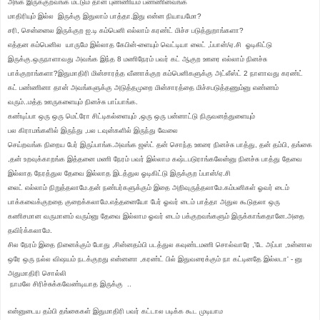
அங்க இருக்குறவங்க மட்டும் தான் புண்ணியம் பண்ணினவங்க
மாதிரியும் இல்ல இருக்கு இதுலாம் பாத்தா.இது என்ன நியாயமோ?
சரி, சென்னைல இருக்குற ஐ.டி கம்பெனி எல்லாம் கரண்ட் மிச்ச
படுத்துறாங்களா
?
எத்தன கம்பெனில யாருமே இல்லாத கேபின்-ளையும் வெட்டியா லைட் ,ப்பான்/ஏ.சி ஓடிகிட்டு
இருக்கு.ஒருநாளாவது அவங்க இந்த 8
மணிநேரம்
பவர் கட் ஆகுற ஊரை எல்லாம் நினச்சு
பாக்குறாங்களா?இதுமாதிரி மின்சாரத்த வீணாக்குற கம்பெனிகளுக்கு அட்லீஸ்ட் 2 நாளாவது கரண்ட்
கட் பண்ணினா தான் அவங்களுக்கு அடுத்தமுறை மின்சாரத்தை மிச்சபடுத்தணும்னு எண்ணம்
வரும்..மத்த ஊருகளையும் நினச்சு பாப்பாங்க.
கண்டிப்பா
ஒரு ஒரு மெட்ரோ
சிட்டிகல்ளையும் ,ஒரு ஒரு பன்னாட்டு
நிருவனத்துளையும்
பல கிராமங்களில் இருந்து ,பல டவுன்களில் இருந்து வேலை
செய்றவங்க நிறைய பேர் இருப்பாங்க.
அவங்க ஜஸ்ட் தன் சொந்த ஊரை நினச்சு பாத்து, தன் தம்பி, தங்கை
,தன் உறவுக்காறங்க இத்தனை மணி நேரம் பவர் இல்லாம கஷ்டபடுராங்
க
லேன்னு நினச்சு பாத்து தேவை
இல்லாத நேரத்துல தேவை இல்லாத இடத்துல ஓடிகிட்டு இருக்குற ப்பான்/ஏ.சி
லைட் எல்லாம் நிறுத்தலாமே.தன் நண்பர்களுக்கும் இதை
அறிவுருத்தலாமே
.கம்பனிகள் ஓவர் டைம்
பாக்கவைக்குறதை குறைக்கலாமே.எத்தனையோ பேர் ஓவர் டைம் பாத்தா அதுல கூடுதலா ஒரு
கணிசமான வருமானம் வரும்னு தேவை இல்லாம ஓவர் டைம் பக்குறவங்களும் இருக்காங்கதானே.அதை
தவிர்க்கலாமே.
சில நேரம் இதை நினைக்கும் போது ,சின்னதம்பி படத்துல கவுண்டமணி சொல்வாரே ,'டே அப்பா ,உன்னால
ஒரே ஒரு நல்ல விஷயம் நடக்குறது என்னனா ,கரண்ட் பில் இதுவரைக்கும் நா கட்டினதே இல்லடா' - னு
அதுமாதிரி சொல்லி
நாமலே சிரிச்சுக்கவேண்டியாத இருக்கு ..
என்னுடைய தம்பி தங்கைகள் இதுமாதிரி பவர் கட்டால படிக்க கூட முடியாம