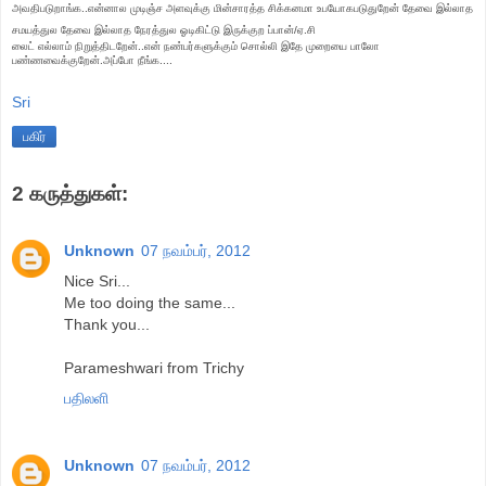
அவதிபடுறாங்க..என்னால முடிஞ்ச அளவுக்கு மின்சாரத்த சிக்கனமா உபயோகபடுதுறேன் தேவை இல்லாத
சமயத்துல தேவை இல்லாத நேரத்துல ஓடிகிட்டு இருக்குற ப்பான்/ஏ.சி
லைட் எல்லாம்
நிறுத்திடறேன்..என் நண்பர்களுக்கும் சொல்லி இதே முறையை பாலோ
பண்ணவைக்குறேன்
.அப்போ நீங்க....
Sri
பகிர்
2 கருத்துகள்:
Unknown
07 நவம்பர், 2012
Nice Sri...
Me too doing the same...
Thank you...
Parameshwari from Trichy
பதிலளி
Unknown
07 நவம்பர், 2012